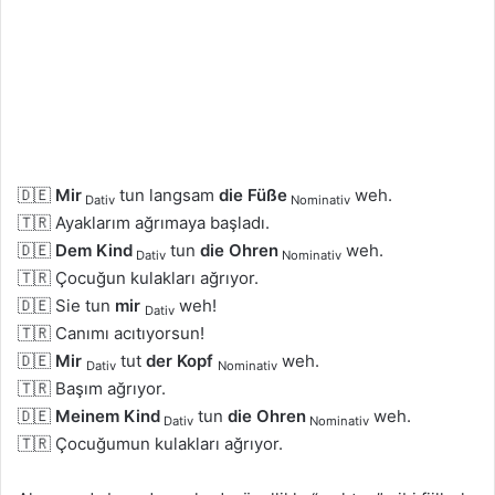
🇩🇪
Mir
tun langsam
die Füße
weh.
Dativ
Nominativ
🇹🇷 Ayaklarım ağrımaya başladı.
🇩🇪
Dem Kind
tun
die Ohren
weh.
Dativ
Nominativ
🇹🇷 Çocuğun kulakları ağrıyor.
🇩🇪 Sie tun
mir
weh!
Dativ
🇹🇷 Canımı acıtıyorsun!
🇩🇪
Mir
tut
der Kopf
weh.
Dativ
Nominativ
🇹🇷 Başım ağrıyor.
🇩🇪
Meinem Kind
tun
die Ohren
weh.
Dativ
Nominativ
🇹🇷 Çocuğumun kulakları ağrıyor.