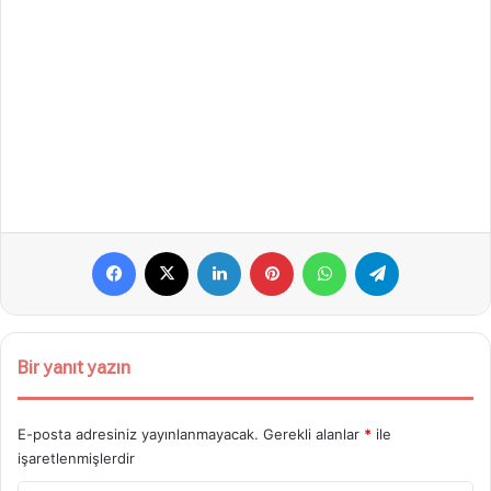
Facebook
X
LinkedIn
Pinterest
WhatsApp
Telegram
Bir yanıt yazın
E-posta adresiniz yayınlanmayacak.
Gerekli alanlar
*
ile
işaretlenmişlerdir