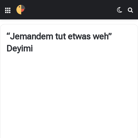
Menü
Dış gö
Ar
“Jemandem tut etwas weh”
Deyimi