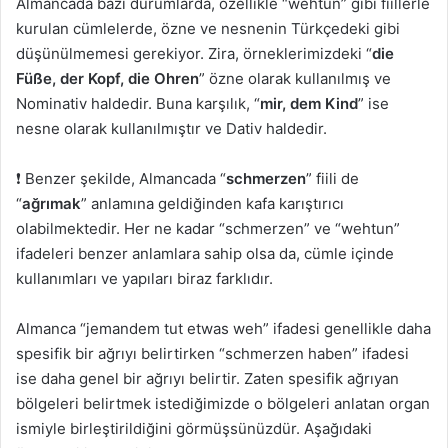
Almancada bazı durumlarda, özellikle “wehtun” gibi fiillerle
kurulan cümlelerde, özne ve nesnenin Türkçedeki gibi
düşünülmemesi gerekiyor. Zira, örneklerimizdeki “
die
Füße, der Kopf, die Ohren
” özne olarak kullanılmış ve
Nominativ haldedir. Buna karşılık, “
mir, dem Kind
” ise
nesne olarak kullanılmıştır ve Dativ haldedir.
❗ Benzer şekilde, Almancada “
schmerzen
” fiili de
“
ağrımak
” anlamına geldiğinden kafa karıştırıcı
olabilmektedir. Her ne kadar “schmerzen” ve “wehtun”
ifadeleri benzer anlamlara sahip olsa da, cümle içinde
kullanımları ve yapıları biraz farklıdır.
Almanca “jemandem tut etwas weh” ifadesi genellikle daha
spesifik bir ağrıyı belirtirken “schmerzen haben” ifadesi
ise daha genel bir ağrıyı belirtir. Zaten spesifik ağrıyan
bölgeleri belirtmek istediğimizde o bölgeleri anlatan organ
ismiyle birleştirildiğini görmüşsünüzdür. Aşağıdaki