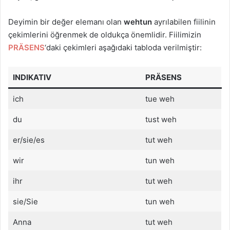
Deyimin bir değer elemanı olan
wehtun
ayrılabilen fiilinin
çekimlerini öğrenmek de oldukça önemlidir. Fiilimizin
PRÄSENS
‘daki çekimleri aşağıdaki tabloda verilmiştir:
INDIKATIV
PRÄSENS
ich
tue weh
du
tust weh
er/sie/es
tut weh
wir
tun weh
ihr
tut weh
sie/Sie
tun weh
Anna
tut weh