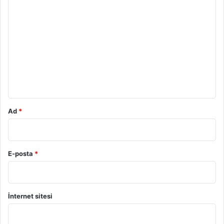
Y
o
r
u
m
*
Ad
*
E-posta
*
İnternet sitesi