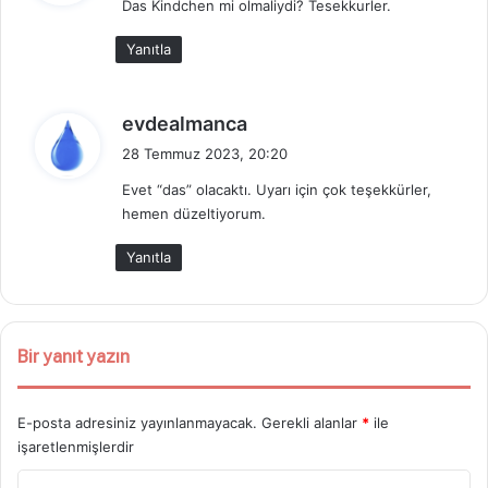
Das Kindchen mi olmaliydi? Tesekkurler.
i
k
Yanıtla
i
:
d
evdealmanca
e
28 Temmuz 2023, 20:20
d
Evet “das” olacaktı. Uyarı için çok teşekkürler,
i
hemen düzeltiyorum.
k
i
Yanıtla
:
Bir yanıt yazın
E-posta adresiniz yayınlanmayacak.
Gerekli alanlar
*
ile
işaretlenmişlerdir
Y