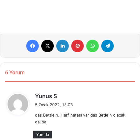
Facebook
X
LinkedIn
Pinterest
WhatsApp
Telegram
6 Yorum
d
Yunus S
e
5 Ocak 2022, 13:03
d
das Bettiein. Harf hatası var das Betlein olacak
i
galiba
k
i
Yanıtla
: