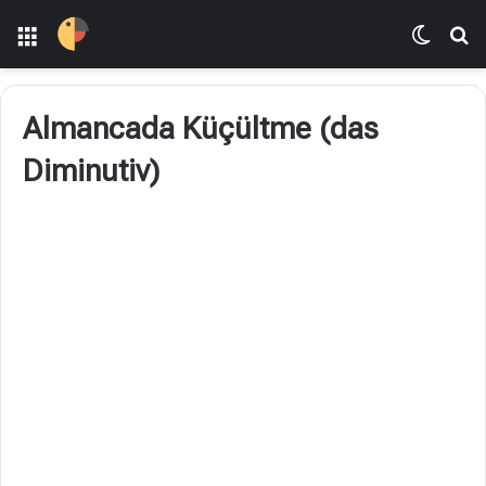
Menü
Dış gö
Ar
Almancada Küçültme (das
Diminutiv)