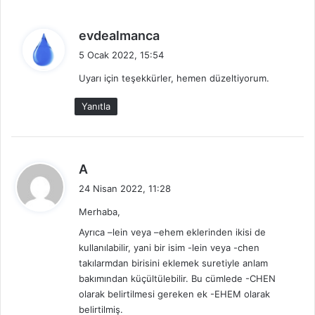
d
evdealmanca
e
5 Ocak 2022, 15:54
d
Uyarı için teşekkürler, hemen düzeltiyorum.
i
k
Yanıtla
i
:
d
A
e
24 Nisan 2022, 11:28
d
Merhaba,
i
k
Ayrıca –lein veya –ehem eklerinden ikisi de
i
kullanılabilir, yani bir isim -lein veya -chen
takılarmdan birisini eklemek suretiyle anlam
:
bakımından küçültülebilir. Bu cümlede -CHEN
olarak belirtilmesi gereken ek -EHEM olarak
belirtilmiş.