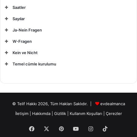
Saatler
Sayılar
Ja-Nein Fragen
W-Fragen
Kein ve Nicht
Temel cümle kurulumu
© Telif Hakkı 2026, Tüm Hakları Saklıdır. |
evdealmanca
İletişim
|
Hakkımda
|
Gizlilik
|
Kullanım Koşulları
|
Çerezler
Facebook
X
Pinterest
YouTube
Instagram
TikTok