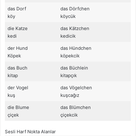
das Dorf
das Dörfchen
köy
köycük
die Katze
das Kätzchen
kedi
kedicik
der Hund
das Hündchen
Köpek
köpekcik
das Buch
das Büchlein
kitap
kitapçık
der Vogel
das Vögelchen
kuş
kuşcağız
die Blume
das Blümchen
çiçek
çiçekcik
Sesli Harf Nokta Alanlar