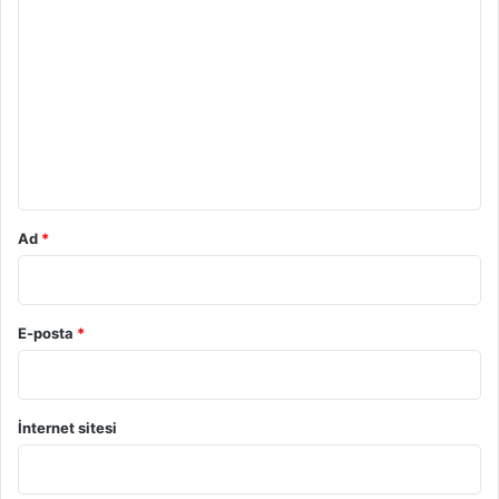
o
r
u
m
*
Ad
*
E-posta
*
İnternet sitesi