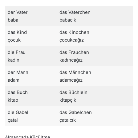
der Vater
das Väterchen
baba
babacık
das Kind
das Kindchen
çocuk
çocukcağız
die Frau
das Frauchen
kadın
kadıncağız
der Mann
das Männchen
adam
adamcağız
das Buch
das Büchlein
kitap
kitapçık
die Gabel
das Gabelchen
çatal
çatalcık
Almancada Küçültme