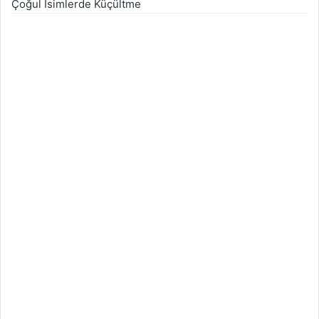
Çoğul İsimlerde Küçültme