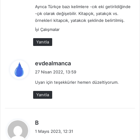
Ayrıca Türkçe bazı kelimlere -cık eki getirildiğinde
-çık olarak değişebilir. Kitapçık, yatakçık vs.
örnekleri kitapcık, yatakcık şeklinde belirtilmiş.
İyi Çalışmalar
Yanıtla
d
evdealmanca
e
27 Nisan 2022, 13:59
d
Uyarı için teşekkürler hemen düzeltiyorum.
i
k
Yanıtla
i
:
d
B
e
1 Mayıs 2023, 12:31
d