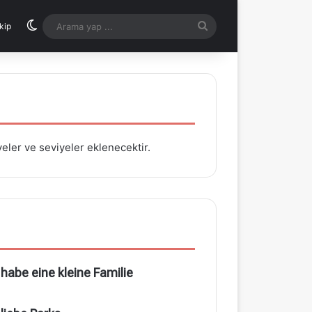
Dış görünümü değiştir
Arama
kip
yap
...
yeler ve seviyeler eklenecektir.
 habe eine kleine Familie