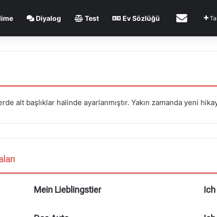
lime
Diyalog
Test
Ev Sözlüğü
İletişim
Ta
rde alt başlıklar halinde ayarlanmıştır. Yakın zamanda yeni hika
ları
Mein Lieblingstier
Ich