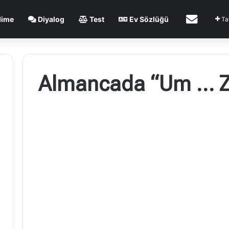
İletişim
lime
Diyalog
Test
Ev Sözlüğü
Ta
Almancada “Um … Z