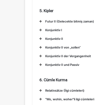
5. Kipler
Futur II (Gelecekte bitmiş zaman)
Konjunktiv I
Konjunktiv II
Konjunktiv II von „sollen“
Konjunktiv II der Vergangenheit
Konjunktiv II und Passiv
6. Cümle Kurma
Relativsätze (İlgi cümleleri)
"Wo, wohin, woher"li ilgi cümleleri