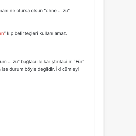
manı ne olursa olsun “ohne … zu”
en
“
kip belirteçleri kullanılamaz.
um … zu” bağlacı ile karıştırılabilir. “Für”
 ise durum böyle değildir. İki cümleyi
.