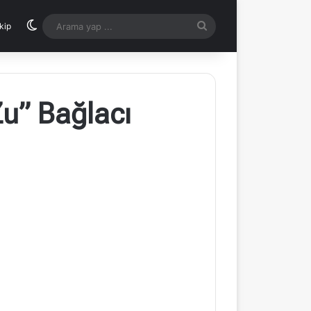
Dış görünümü değiştir
Arama
kip
yap
...
u” Bağlacı