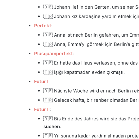
🇩🇪 Johann lief in den Garten, um seiner
🇹🇷 Johann kız kardeşine yardım etmek içi
Perfekt
:
🇩🇪 Anna ist nach Berlin gefahren, um Em
🇹🇷 Anna, Emma’yı görmek için Berlin’e gitti
Plusquamperfekt
:
🇩🇪 Er hatte das Haus verlassen, ohne das
🇹🇷 Işığı kapatmadan evden çıkmıştı.
Futur I
:
🇩🇪 Nächste Woche wird er nach Berlin re
🇹🇷 Gelecek hafta, bir rehber olmadan Berl
Futur II
:
🇩🇪 Bis Ende des Jahres wird sie das Proj
suchen
.
🇹🇷 Yıl sonuna kadar yardım almadan proje