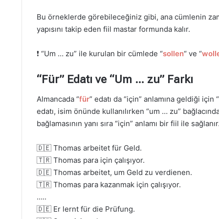
Bu örneklerde görebileceğiniz gibi, ana cümlenin za
yapısını takip eden fiil mastar formunda kalır.
❗ “Um … zu” ile kurulan bir cümlede “
sollen
“
ve “
woll
“Für” Edatı ve “Um … zu” Farkı
Almancada “
für
” edatı da “için” anlamına geldiği için “
edatı, isim önünde kullanılırken “um … zu” bağlacında
bağlamasının yanı sıra “için” anlamı bir fiil ile sağlanır
🇩🇪 Thomas arbeitet für Geld.
🇹🇷 Thomas para için çalışıyor.
🇩🇪 Thomas arbeitet, um Geld zu verdienen.
🇹🇷 Thomas para kazanmak için çalışıyor.
…..
🇩🇪 Er lernt für die Prüfung.