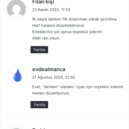
d
Filan kişi
e
23 Kasım 2023, 11:53
d
İlk başta danken fiili düşünmek olarak çevirilmiş.
i
Harf hatasını düzeltebilirsiniz.
k
Emekleriniz için ayrıca teşekkür ederim.
i
Allah razı olsun.
:
Yanıtla
d
evdealmanca
e
21 Ağustos 2024, 21:50
d
Evet, “denken” olacaktı. Uyarı için teşekkür ederim,
i
hemen düzeltiyorum.
k
i
Yanıtla
:
d