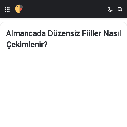
Menü
Dış gö
Ar
Almancada Düzensiz Fiiller Nasıl
Çekimlenir?