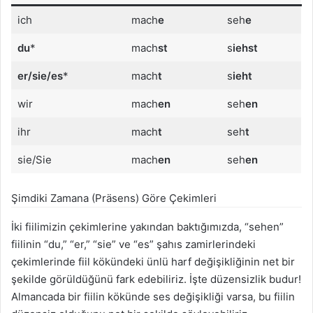
ich
mach
e
seh
e
du
*
mach
st
s
iehst
er/sie/es
*
mach
t
s
ieht
wir
mach
en
seh
en
ihr
mach
t
seh
t
sie/Sie
mach
en
seh
en
Şimdiki Zamana (Präsens) Göre Çekimleri
İki fiilimizin çekimlerine yakından baktığımızda, “sehen”
fiilinin “du,” “er,” “sie” ve “es” şahıs zamirlerindeki
çekimlerinde fiil kökündeki ünlü harf değişikliğinin net bir
şekilde görüldüğünü fark edebiliriz. İşte düzensizlik budur!
Almancada bir fiilin kökünde ses değişikliği varsa, bu fiilin