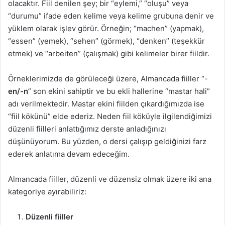
olacaktır. Fiil denilen şey; bir “eylemi,” “oluşu” veya
“durumu” ifade eden kelime veya kelime grubuna denir ve
yüklem olarak işlev görür. Örneğin; “machen” (yapmak),
“essen” (yemek), “sehen” (görmek), “denken” (teşekkür
etmek) ve “arbeiten” (çalışmak) gibi kelimeler birer fiildir.
Örneklerimizde de görüleceği üzere, Almancada fiiller “-
en/-n
” son ekini sahiptir ve bu ekli hallerine “mastar hali”
adı verilmektedir. Mastar ekini fiilden çıkardığımızda ise
“fiil kökünü” elde ederiz. Neden fiil köküyle ilgilendiğimizi
düzenli fiilleri anlattığımız derste anladığınızı
düşünüyorum. Bu yüzden, o dersi çalışıp geldiğinizi farz
ederek anlatıma devam edeceğim.
Almancada fiiller, düzenli ve düzensiz olmak üzere iki ana
kategoriye ayırabiliriz:
Düzenli fiiller