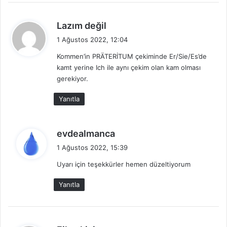
d
Lazım değil
e
1 Ağustos 2022, 12:04
d
Kommen’in PRÄTERİTUM çekiminde Er/Sie/Es’de
i
kamt yerine Ich ile aynı çekim olan kam olması
k
gerekiyor.
i
:
Yanıtla
d
evdealmanca
e
1 Ağustos 2022, 15:39
d
Uyarı için teşekkürler hemen düzeltiyorum
i
k
Yanıtla
i
: