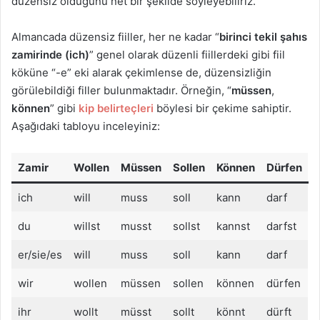
düzensiz olduğunu net bir şekilde söyleyebiliriz.
Almancada düzensiz fiiller, her ne kadar “
birinci tekil şahıs
zamirinde (ich)
” genel olarak düzenli fiillerdeki gibi fiil
köküne “-e” eki alarak çekimlense de, düzensizliğin
görülebildiği filler bulunmaktadır. Örneğin, “
müssen
,
können
” gibi
kip belirteçleri
böylesi bir çekime sahiptir.
Aşağıdaki tabloyu inceleyiniz:
Zamir
Wollen
Müssen
Sollen
Können
Dürfen
ich
will
muss
soll
kann
darf
du
willst
musst
sollst
kannst
darfst
er/sie/es
will
muss
soll
kann
darf
wir
wollen
müssen
sollen
können
dürfen
ihr
wollt
müsst
sollt
könnt
dürft