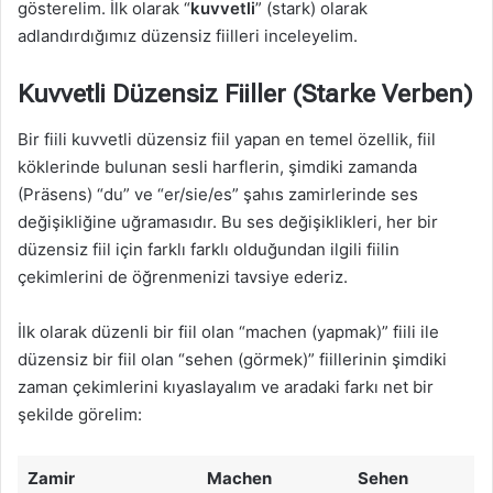
gösterelim. İlk olarak “
kuvvetli
” (stark) olarak
adlandırdığımız düzensiz fiilleri inceleyelim.
Kuvvetli Düzensiz Fiiller (Starke Verben)
Bir fiili kuvvetli düzensiz fiil yapan en temel özellik, fiil
köklerinde bulunan sesli harflerin, şimdiki zamanda
(Präsens) “du” ve “er/sie/es” şahıs zamirlerinde ses
değişikliğine uğramasıdır. Bu ses değişiklikleri, her bir
düzensiz fiil için farklı farklı olduğundan ilgili fiilin
çekimlerini de öğrenmenizi tavsiye ederiz.
İlk olarak düzenli bir fiil olan “machen (yapmak)” fiili ile
düzensiz bir fiil olan “sehen (görmek)” fiillerinin şimdiki
zaman çekimlerini kıyaslayalım ve aradaki farkı net bir
şekilde görelim:
Zamir
Machen
Sehen