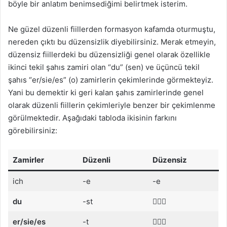
böyle bir anlatım benimsediğimi belirtmek isterim.
Ne güzel düzenli fiillerden formasyon kafamda oturmuştu,
nereden çıktı bu düzensizlik diyebilirsiniz. Merak etmeyin,
düzensiz fiillerdeki bu düzensizliği genel olarak özellikle
ikinci tekil şahıs zamiri olan “du” (sen) ve üçüncü tekil
şahıs “er/sie/es” (o) zamirlerin çekimlerinde görmekteyiz.
Yani bu demektir ki geri kalan şahıs zamirlerinde genel
olarak düzenli fiillerin çekimleriyle benzer bir çekimlenme
görülmektedir. Aşağıdaki tabloda ikisinin farkını
görebilirsiniz:
Zamirler
Düzenli
Düzensiz
ich
-e
-e
du
-st
🤷🏾‍♂️
er/sie/es
-t
🤷🏾‍♂️