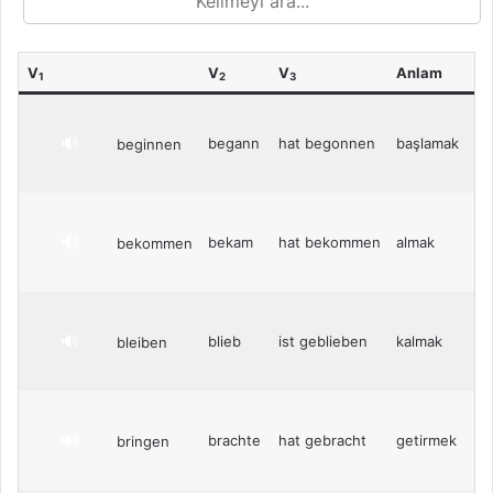
V
V
V
Anlam
1
2
3
🔊
begann
hat begonnen
başlamak
beginnen
🔊
bekam
hat bekommen
almak
bekommen
🔊
blieb
ist geblieben
kalmak
bleiben
🔊
brachte
hat gebracht
getirmek
bringen