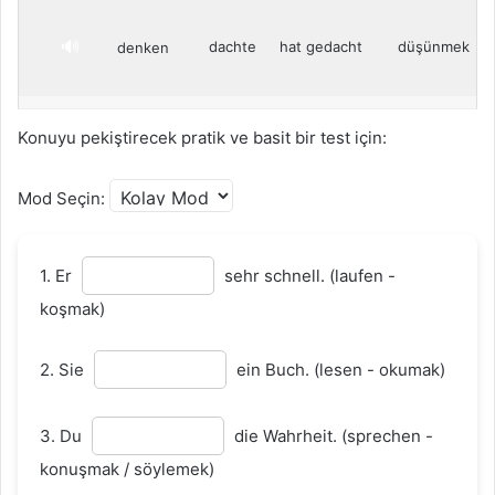
🔊
dachte
hat gedacht
düşünmek
denken
Konuyu pekiştirecek pratik ve basit bir test için:
🔊
aß
hat gegessen
yemek
essen
Mod Seçin:
🔊
fuhr
ist gefahren
araçla gitmek
fahren
1. Er
sehr schnell. (laufen -
koşmak)
🔊
fand
hat gefunden
bulmak
finden
2. Sie
ein Buch. (lesen - okumak)
3. Du
die Wahrheit. (sprechen -
🔊
flog
ist geflogen
uçmak
fliegen
konuşmak / söylemek)