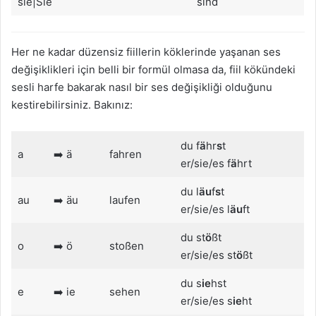
sie|Sie
sind
Her ne kadar düzensiz fiillerin köklerinde yaşanan ses
değişiklikleri için belli bir formül olmasa da, fiil kökündeki
sesli harfe bakarak nasıl bir ses değişikliği olduğunu
kestirebilirsiniz. Bakınız:
du f
ä
hr
s
t
a
➡️ ä
fahren
er/sie/es f
ä
hrt
du l
äu
f
s
t
au
➡️ äu
laufen
er/sie/es l
äu
ft
du st
ö
ßt
o
➡️ ö
stoßen
er/sie/es st
ö
ßt
du s
ie
hst
e
➡️ ie
sehen
er/sie/es s
ie
ht