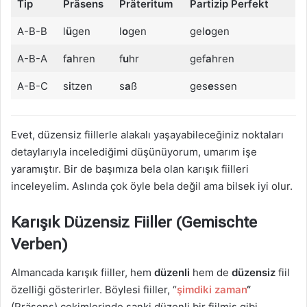
Tip
Präsens
Präteritum
Partizip Perfekt
A-B-B
l
ü
gen
l
o
gen
gel
o
gen
A-B-A
f
a
hren
f
u
hr
gef
a
hren
A-B-C
s
i
tzen
s
a
ß
ges
e
ssen
Evet, düzensiz fiillerle alakalı yaşayabileceğiniz noktaları
detaylarıyla incelediğimi düşünüyorum, umarım işe
yaramıştır. Bir de başımıza bela olan karışık fiilleri
inceleyelim. Aslında çok öyle bela değil ama bilsek iyi olur.
Karışık Düzensiz Fiiller (Gemischte
Verben)
Almancada karışık fiiller, hem
düzenli
hem de
düzensiz
fiil
özelliği gösterirler. Böylesi fiiller, “
şimdiki zaman
“
(Präsens) çekimlerinde sanki düzenli bir fiilmiş gibi