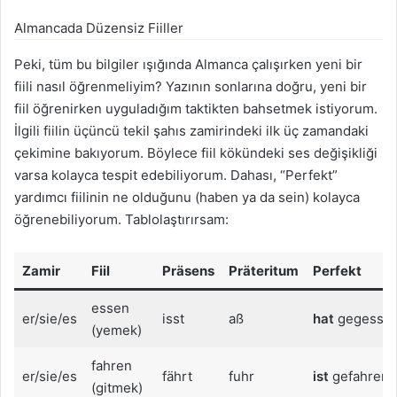
Almancada Düzensiz Fiiller
Peki, tüm bu bilgiler ışığında Almanca çalışırken yeni bir
fiili nasıl öğrenmeliyim? Yazının sonlarına doğru, yeni bir
fiil öğrenirken uyguladığım taktikten bahsetmek istiyorum.
İlgili fiilin üçüncü tekil şahıs zamirindeki ilk üç zamandaki
çekimine bakıyorum. Böylece fiil kökündeki ses değişikliği
varsa kolayca tespit edebiliyorum. Dahası, “Perfekt”
yardımcı fiilinin ne olduğunu (haben ya da sein) kolayca
öğrenebiliyorum. Tablolaştırırsam:
Zamir
Fiil
Präsens
Präteritum
Perfekt
essen
er/sie/es
isst
aß
hat
gegesse
(yemek)
fahren
er/sie/es
fährt
fuhr
ist
gefahren
(gitmek)