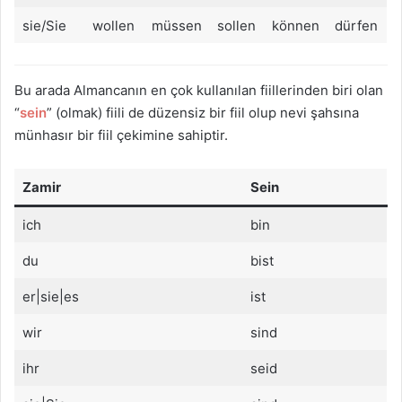
sie/Sie
wollen
müssen
sollen
können
dürfen
Bu arada Almancanın en çok kullanılan fiillerinden biri olan
“
sein
” (olmak) fiili de düzensiz bir fiil olup nevi şahsına
münhasır bir fiil çekimine sahiptir.
Zamir
Sein
ich
bin
du
bist
er|sie|es
ist
wir
sind
ihr
seid