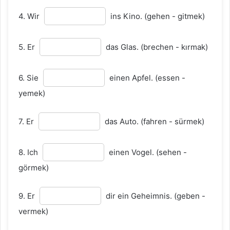
4. Wir
ins Kino. (gehen - gitmek)
🔊
gab
hat gegeben
vermek
geben
5. Er
das Glas. (brechen - kırmak)
🔊
ging
ist gegangen
gitmek
gehen
6. Sie
einen Apfel. (essen -
yemek)
🔊
gewann
hat gewonnen
kazanmak
gewinnen
7. Er
das Auto. (fahren - sürmek)
8. Ich
einen Vogel. (sehen -
🔊
hatte
hat gehabt
sahip olmak
haben
görmek)
9. Er
dir ein Geheimnis. (geben -
🔊
hielt
hat gehalten
tutmak, durm
halten
vermek)