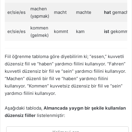
machen
er/sie/es
macht
machte
hat
gemacht
(yapmak)
kommen
er/sie/es
kommt
kam
ist
gekomme
(gelmek)
Fiil öğrenme tabloma göre diyebilirim ki; “essen,” kuvvetli
düzensiz fiil ve “haben” yardımcı fiilini kullanıyor. “Fahren”
kuvvetli düzensiz bir fiil ve “sein” yardımcı fiilini kullanıyor.
“Machen” düzenli bir fiil ve “haben” yardımcı fiilini
kullanıyor. “Kommen” kuvvetsiz düzensiz bir fiil ve “sein”
yardımcı fiilini kullanıyor.
Aşağıdaki tabloda,
Almancada yaygın bir şekile kullanılan
düzensiz fiiller
listelenmiştir: