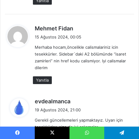
Yanıtla
:
d
Mehmet Fidan
e
15 Ağustos 2024, 00:05
d
Merhaba hocam,öncelikle calismalariniz icin
i
tesekkürler. Sidebar`daki A2 bölümünde “isaret
k
zamirleri” nin href kodu calismiyor. Iyi calismalar
i
dilerim
:
Yanıtla
d
evdealmanca
e
19 Ağustos 2024, 21:00
d
Gerekli güncellemeleri yapmaktayız. Uyarı için
i
teşekkürler, size de iyi çalışmalar.
k
i
Facebook
X
WhatsApp
Telegram