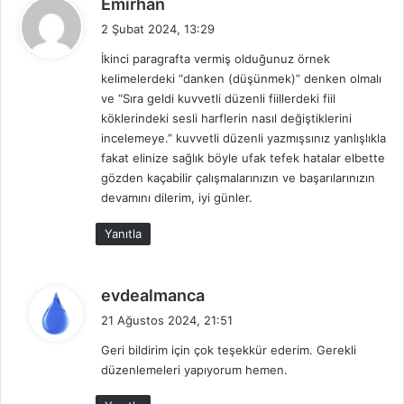
Emirhan
e
2 Şubat 2024, 13:29
d
İkinci paragrafta vermiş olduğunuz örnek
i
kelimelerdeki “danken (düşünmek)” denken olmalı
k
ve “Sıra geldi kuvvetli düzenli fiillerdeki fiil
i
köklerindeki sesli harflerin nasıl değiştiklerini
:
incelemeye.” kuvvetli düzenli yazmışsınız yanlışlıkla
fakat elinize sağlık böyle ufak tefek hatalar elbette
gözden kaçabilir çalışmalarınızın ve başarılarınızın
devamını dilerim, iyi günler.
Yanıtla
d
evdealmanca
e
21 Ağustos 2024, 21:51
d
Geri bildirim için çok teşekkür ederim. Gerekli
i
düzenlemeleri yapıyorum hemen.
k
i