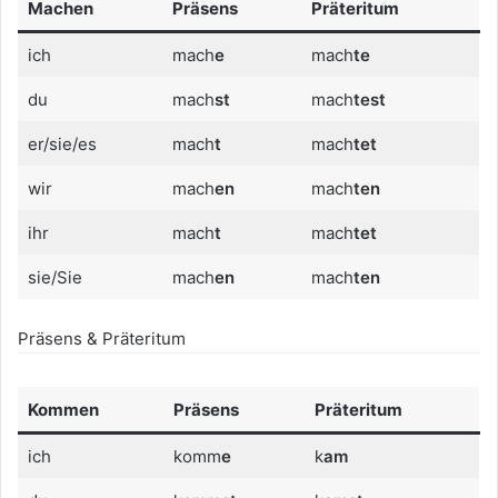
Machen
Präsens
Präteritum
ich
mach
e
mach
te
du
mach
st
mach
test
er/sie/es
mach
t
mach
tet
wir
mach
en
mach
ten
ihr
mach
t
mach
tet
sie/Sie
mach
en
mach
ten
Präsens & Präteritum
Kommen
Präsens
Präteritum
ich
komm
e
k
am