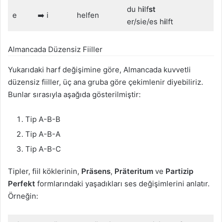
du h
i
lf
st
e
➡️ i
helfen
er/sie/es h
i
lft
Almancada Düzensiz Fiiller
Yukarıdaki harf değişimine göre, Almancada kuvvetli
düzensiz fiiller, üç ana gruba göre çekimlenir diyebiliriz.
Bunlar sırasıyla aşağıda gösterilmiştir:
Tip A-B-B
Tip A-B-A
Tip A-B-C
Tipler, fiil köklerinin,
Präsens
,
Präteritum
ve
Partizip
Perfekt
formlarındaki yaşadıkları ses değişimlerini anlatır.
Örneğin: