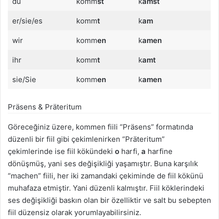
du
komm
st
k
amst
er/sie/es
komm
t
k
am
wir
komm
en
k
amen
ihr
komm
t
k
amt
sie/Sie
komm
en
k
amen
Präsens & Präteritum
Göreceğiniz üzere, kommen fiili “Präsens” formatında
düzenli bir fiil gibi çekimlenirken “Präteritum”
çekimlerinde ise fiil kökündeki
o
harfi,
a
harfine
dönüşmüş, yani ses değişikliği yaşamıştır. Buna karşılık
“machen” fiili, her iki zamandaki çekiminde de fiil kökünü
muhafaza etmiştir. Yani düzenli kalmıştır. Fiil köklerindeki
ses değişikliği baskın olan bir özelliktir ve salt bu sebepten
fiil düzensiz olarak yorumlayabilirsiniz.