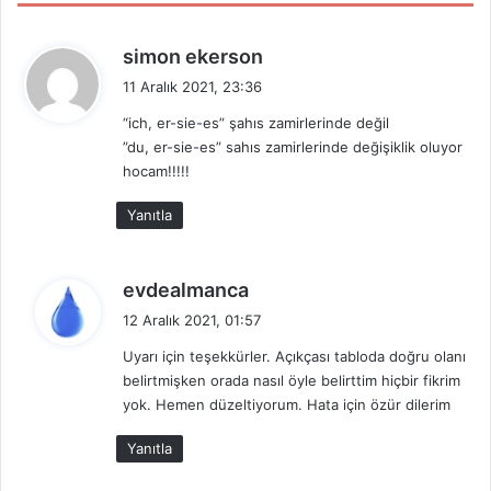
d
simon ekerson
e
11 Aralık 2021, 23:36
d
“ich, er-sie-es” şahıs zamirlerinde değil
i
”du, er-sie-es” sahıs zamirlerinde değişiklik oluyor
k
hocam!!!!!
i
:
Yanıtla
d
evdealmanca
e
12 Aralık 2021, 01:57
d
Uyarı için teşekkürler. Açıkçası tabloda doğru olanı
i
belirtmişken orada nasıl öyle belirttim hiçbir fikrim
k
yok. Hemen düzeltiyorum. Hata için özür dilerim
i
:
Yanıtla