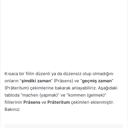
Kısaca bir fiilin düzenli ya da düzensiz olup olmadığını
onların “
şimdiki zaman
” (Präsens) ve “
geçmiş zaman
”
(Präteritum) çekimlerine bakarak anlayabiliriz. Aşağıdaki
tabloda “machen (yapmak)” ve “kommen (gelmek)”
fiillerinin
Präsens
ve
Präteritum
çekimleri eklenmiştir.
Bakınız: