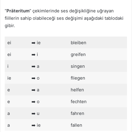
“
Präteritum
” çekimlerinde ses değişikliğine uğrayan
fiillerin sahip olabileceği ses değişimi aşağıdaki tablodaki
gibir.
ei
➡️ ie
bleiben
ei
➡️ i
greifen
i
➡️ a
singen
ie
➡️ o
fliegen
e
➡️ a
helfen
e
➡️ o
fechten
a
➡️ u
fahren
a
➡️ ie
fallen