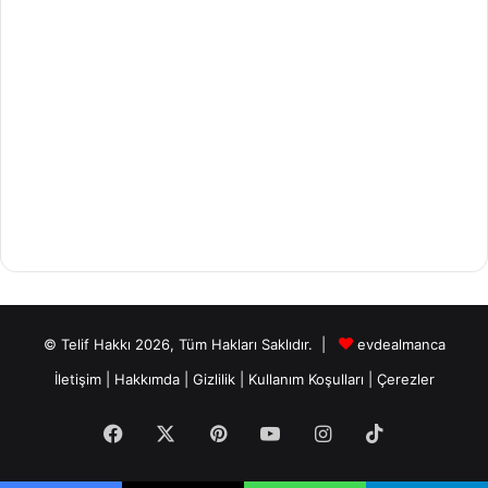
© Telif Hakkı 2026, Tüm Hakları Saklıdır. |
evdealmanca
İletişim
|
Hakkımda
|
Gizlilik
|
Kullanım Koşulları
|
Çerezler
Facebook
X
Pinterest
YouTube
Instagram
TikTok