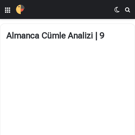
Menü
Dış gö
Ar
Almanca Cümle Analizi | 9