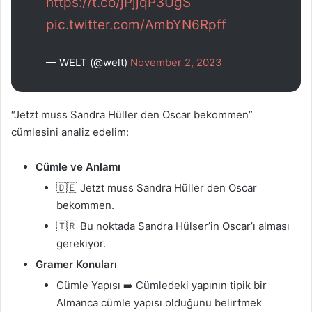
https://t.co/jPjjqP3UgS
pic.twitter.com/AmbYN6Rpff
— WELT (@welt)
November 2, 2023
“Jetzt muss Sandra Hüller den Oscar bekommen”
cümlesini analiz edelim:
Cümle ve Anlamı
🇩🇪 Jetzt muss Sandra Hüller den Oscar
bekommen.
🇹🇷 Bu noktada Sandra Hülser’in Oscar’ı alması
gerekiyor.
Gramer Konuları
Cümle Yapısı ➡️ Cümledeki yapının tipik bir
Almanca cümle yapısı olduğunu belirtmek