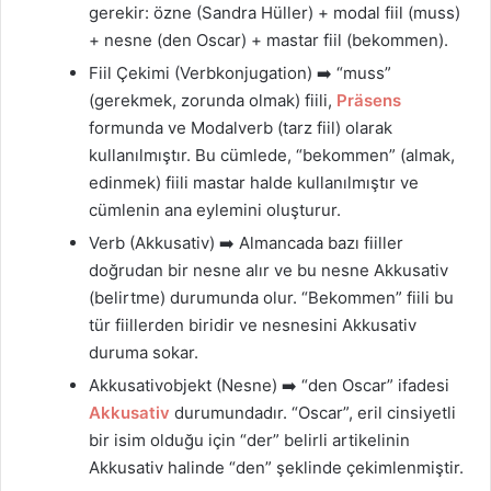
gerekir: özne (Sandra Hüller) + modal fiil (muss)
+ nesne (den Oscar) + mastar fiil (bekommen).
Fiil Çekimi (Verbkonjugation) ➡️ “muss”
(gerekmek, zorunda olmak) fiili,
Präsens
formunda ve Modalverb (tarz fiil) olarak
kullanılmıştır. Bu cümlede, “bekommen” (almak,
edinmek) fiili mastar halde kullanılmıştır ve
cümlenin ana eylemini oluşturur.
Verb (Akkusativ) ➡️ Almancada bazı fiiller
doğrudan bir nesne alır ve bu nesne Akkusativ
(belirtme) durumunda olur. “Bekommen” fiili bu
tür fiillerden biridir ve nesnesini Akkusativ
duruma sokar.
Akkusativobjekt (Nesne) ➡️ “den Oscar” ifadesi
Akkusativ
durumundadır. “Oscar”, eril cinsiyetli
bir isim olduğu için “der” belirli artikelinin
Akkusativ halinde “den” şeklinde çekimlenmiştir.