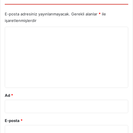
E-posta adresiniz yayınlanmayacak.
Gerekli alanlar
*
ile
işaretlenmişlerdir
Y
o
r
u
m
*
Ad
*
E-posta
*