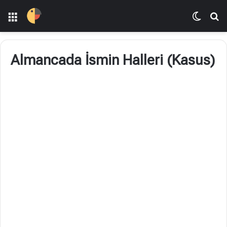
Menü
Dış gö
Ar
Almancada İsmin Halleri (Kasus)