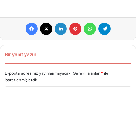
Facebook
X
LinkedIn
Pinterest
WhatsApp
Telegram
Bir yanıt yazın
E-posta adresiniz yayınlanmayacak.
Gerekli alanlar
*
ile
işaretlenmişlerdir
Y
o
r
u
m