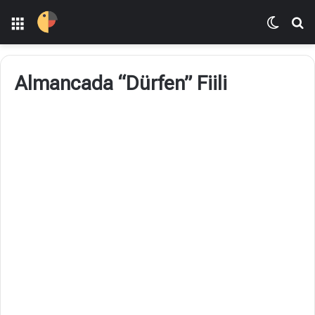
Menü
Dış gö
Ar
Almancada “Dürfen” Fiili