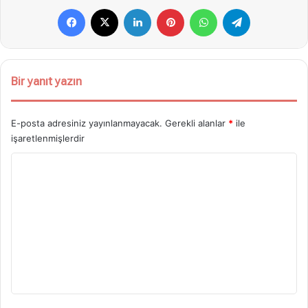
Facebook
X
LinkedIn
Pinterest
WhatsApp
Telegram
Bir yanıt yazın
E-posta adresiniz yayınlanmayacak.
Gerekli alanlar
*
ile
işaretlenmişlerdir
Y
o
r
u
m
*