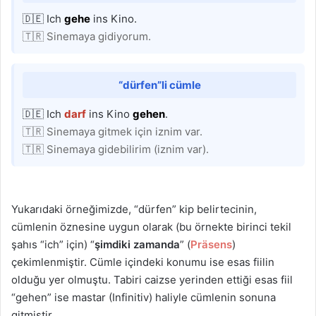
🇩🇪 Ich
gehe
ins Kino.
🇹🇷 Sinemaya gidiyorum.
“dürfen”li cümle
🇩🇪 Ich
darf
ins Kino
gehen
.
🇹🇷 Sinemaya gitmek için iznim var.
🇹🇷 Sinemaya gidebilirim (iznim var).
Yukarıdaki örneğimizde, “dürfen” kip belirtecinin,
cümlenin öznesine uygun olarak (bu örnekte birinci tekil
şahıs “ich” için) “
şimdiki zamanda
” (
Präsens
)
çekimlenmiştir. Cümle içindeki konumu ise esas fiilin
olduğu yer olmuştu. Tabiri caizse yerinden ettiği esas fiil
“gehen” ise mastar (Infinitiv) haliyle cümlenin sonuna
gitmiştir.