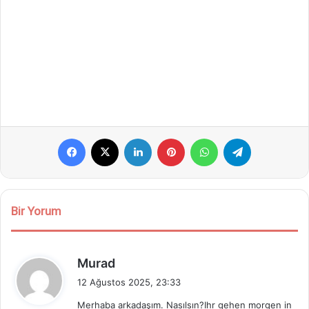
Facebook
X
LinkedIn
Pinterest
WhatsApp
Telegram
Bir Yorum
d
Murad
e
12 Ağustos 2025, 23:33
d
Merhaba arkadaşım. Nasılsın?Ihr gehen morgen in
i