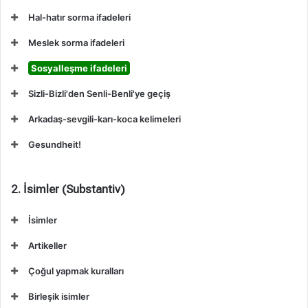
Hal-hatır sorma ifadeleri
Meslek sorma ifadeleri
Sosyalleşme ifadeleri
Sizli-Bizli'den Senli-Benli'ye geçiş
Arkadaş-sevgili-karı-koca kelimeleri
Gesundheit!
2. İsimler (Substantiv)
İsimler
Artikeller
Çoğul yapmak kuralları
Birleşik isimler