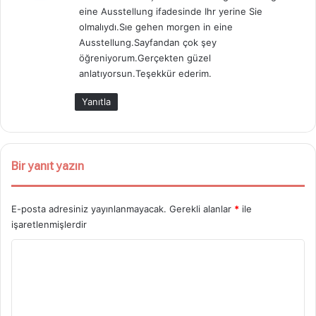
eine Ausstellung ifadesinde Ihr yerine Sie
k
olmalıydı.Sıe gehen morgen in eine
i
Ausstellung.Sayfandan çok şey
:
öğreniyorum.Gerçekten güzel
anlatıyorsun.Teşekkür ederim.
Yanıtla
Bir yanıt yazın
E-posta adresiniz yayınlanmayacak.
Gerekli alanlar
*
ile
işaretlenmişlerdir
Y
o
r
u