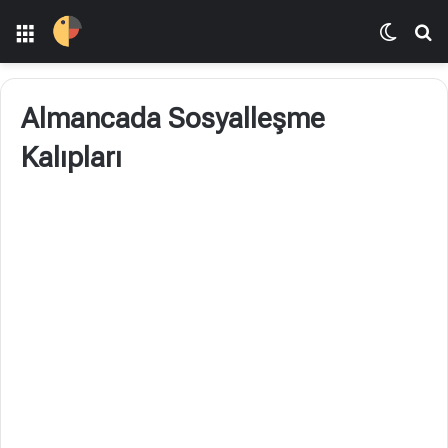
Menü
Dış gö
Ar
Almancada Sosyalleşme
Kalıpları