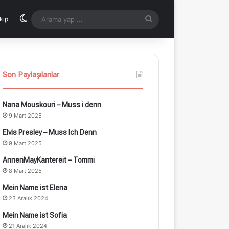
Dış görünümü değiştir
Arama
kip
yap
...
Son Paylaşılanlar
Nana Mouskouri – Muss i denn
9 Mart 2025
Elvis Presley – Muss Ich Denn
9 Mart 2025
AnnenMayKantereit – Tommi
8 Mart 2025
Mein Name ist Elena
23 Aralık 2024
Mein Name ist Sofia
21 Aralık 2024