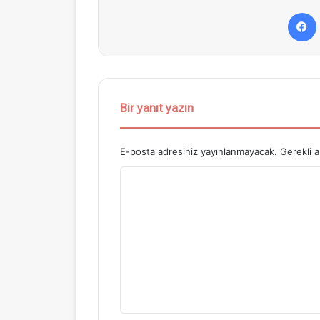
Bir yanıt yazın
E-posta adresiniz yayınlanmayacak.
Gerekli a
Y
o
r
u
m
*