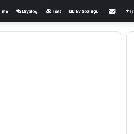
İletişim
lime
Diyalog
Test
Ev Sözlüğü
Ta