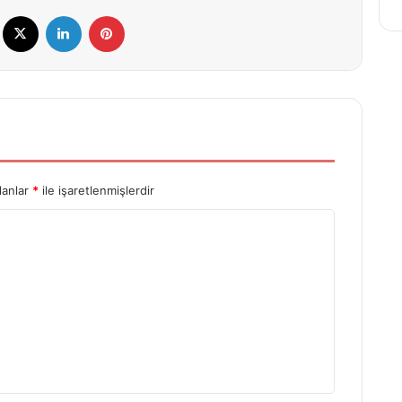
Facebook
X
LinkedIn
Pinterest
lanlar
*
ile işaretlenmişlerdir