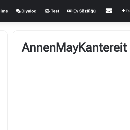
İletişim
lime
Diyalog
Test
Ev Sözlüğü
Ta
AnnenMayKantereit