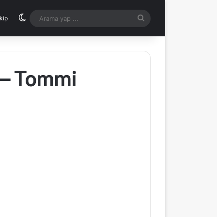
Dış görünümü değiştir
Arama
kip
yap
...
 – Tommi