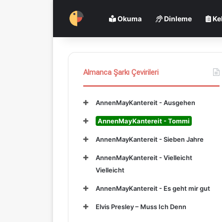
Okuma
Dinleme
Ke
Almanca Şarkı Çevirileri
AnnenMayKantereit - Ausgehen
AnnenMayKantereit - Tommi
AnnenMayKantereit - Sieben Jahre
AnnenMayKantereit - Vielleicht
Vielleicht
AnnenMayKantereit - Es geht mir gut
Elvis Presley – Muss Ich Denn