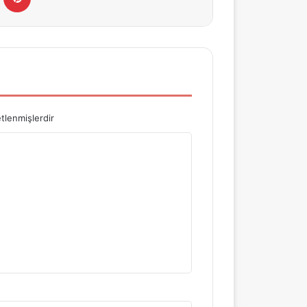
a
etlenmişlerdir