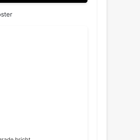
ster
 grade bricht