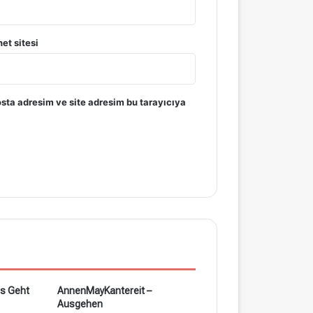
aren
net sitesi
 canlıydı ki
sta adresim ve site adresim bu tarayıcıya
t der Tag an
cek
lt
Es Geht
AnnenMayKantereit –
nn zurück nach Köln
Ausgehen