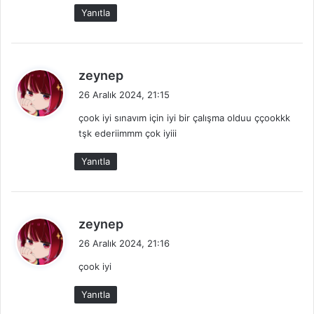
k
Yanıtla
i
:
d
zeynep
e
26 Aralık 2024, 21:15
d
çook iyi sınavım için iyi bir çalışma olduu ççookkk
i
tşk ederiimmm çok iyiii
k
i
Yanıtla
:
d
zeynep
e
26 Aralık 2024, 21:16
d
çook iyi
i
k
Yanıtla
i