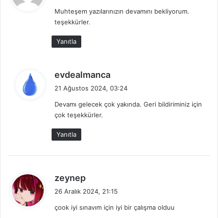
d
Muhteşem yazılarınızın devamını bekliyorum.
i
teşekkürler.
k
i
Yanıtla
:
d
evdealmanca
e
21 Ağustos 2024, 03:24
d
Devamı gelecek çok yakında. Geri bildiriminiz için
i
çok teşekkürler.
k
i
Yanıtla
:
d
zeynep
e
26 Aralık 2024, 21:15
d
çook iyi sınavım için iyi bir çalışma olduu
i