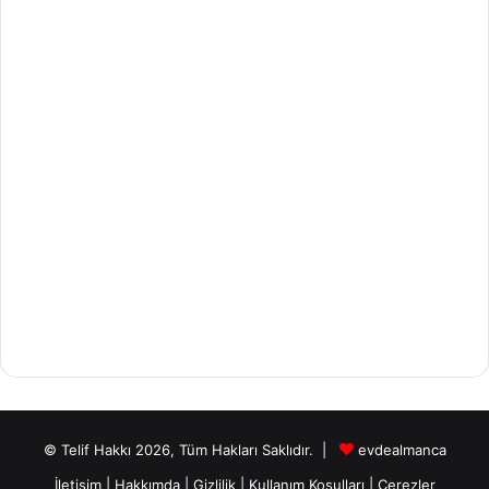
© Telif Hakkı 2026, Tüm Hakları Saklıdır. |
evdealmanca
İletişim
|
Hakkımda
|
Gizlilik
|
Kullanım Koşulları
|
Çerezler