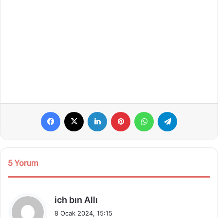
Facebook
X
LinkedIn
Pinterest
WhatsApp
Telegram
5 Yorum
d
ich bın Allı
e
8 Ocak 2024, 15:15