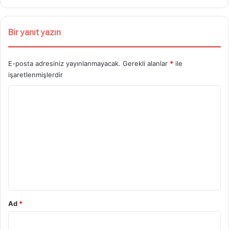
:
Bir yanıt yazın
E-posta adresiniz yayınlanmayacak.
Gerekli alanlar
*
ile
işaretlenmişlerdir
Y
o
r
u
m
*
Ad
*