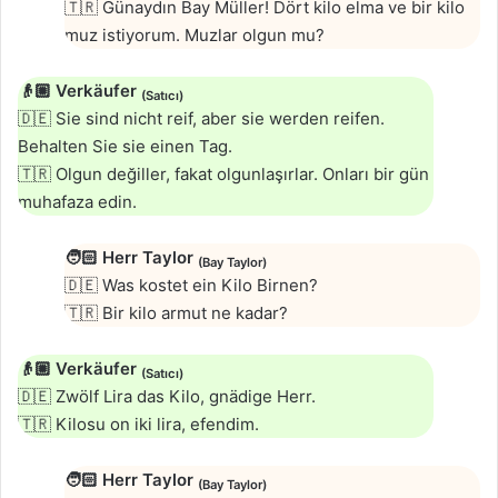
🇹🇷 Günaydın Bay Müller! Dört kilo elma ve bir kilo
muz istiyorum. Muzlar olgun mu?
👴🏼
Verkäufer
(Satıcı)
🇩🇪 Sie sind nicht reif, aber sie werden reifen.
Behalten Sie sie einen Tag.
🇹🇷 Olgun değiller, fakat olgunlaşırlar. Onları bir gün
muhafaza edin.
🧑🏻
Herr Taylor
(Bay Taylor)
🇩🇪 Was kostet ein Kilo Birnen?
🇹🇷 Bir kilo armut ne kadar?
👴🏼
Verkäufer
(Satıcı)
🇩🇪 Zwölf Lira das Kilo, gnädige Herr.
🇹🇷 Kilosu on iki lira, efendim.
🧑🏻
Herr Taylor
(Bay Taylor)