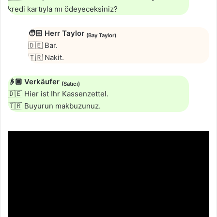
kredi kartıyla mı ödeyeceksiniz?
🧑🏻
Herr Taylor
(Bay Taylor)
🇩🇪 Bar.
🇹🇷 Nakit.
👴🏼
Verkäufer
(Satıcı)
🇩🇪 Hier ist Ihr Kassenzettel.
🇹🇷 Buyurun makbuzunuz.