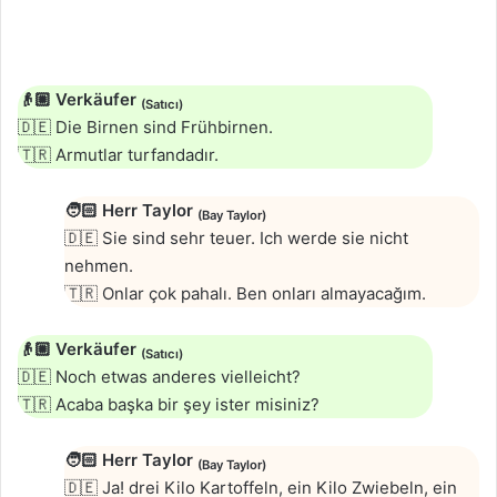
👴🏼
Verkäufer
(Satıcı)
🇩🇪 Die Birnen sind Frühbirnen.
🇹🇷 Armutlar turfandadır.
🧑🏻
Herr Taylor
(Bay Taylor)
🇩🇪 Sie sind sehr teuer. Ich werde sie nicht
nehmen.
🇹🇷 Onlar çok pahalı. Ben onları almayacağım.
👴🏼
Verkäufer
(Satıcı)
🇩🇪 Noch etwas anderes vielleicht?
🇹🇷 Acaba başka bir şey ister misiniz?
🧑🏻
Herr Taylor
(Bay Taylor)
🇩🇪 Ja! drei Kilo Kartoffeln, ein Kilo Zwiebeln, ein