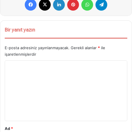
Bir yanıt yazın
E-posta adresiniz yayınlanmayacak.
Gerekli alanlar
*
ile
işaretlenmişlerdir
Y
o
r
u
m
*
Ad
*