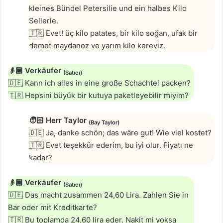
kleines Bündel Petersilie und ein halbes Kilo
Sellerie.
🇹🇷 Evet! üç kilo patates, bir kilo soğan, ufak bir
demet maydanoz ve yarım kilo kereviz.
👴🏼
Verkäufer
(Satıcı)
🇩🇪 Kann ich alles in eine große Schachtel packen?
🇹🇷 Hepsini büyük bir kutuya paketleyebilir miyim?
🧑🏻
Herr Taylor
(Bay Taylor)
🇩🇪 Ja, danke schön; das wäre gut! Wie viel kostet?
🇹🇷 Evet teşekkür ederim, bu iyi olur. Fiyatı ne
kadar?
👴🏼
Verkäufer
(Satıcı)
🇩🇪 Das macht zusammen 24,60 Lira. Zahlen Sie in
Bar oder mit Kreditkarte?
🇹🇷 Bu toplamda 24.60 lira eder. Nakit mi yoksa