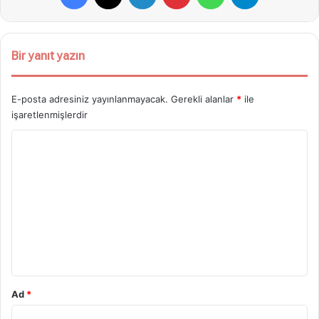
Bir yanıt yazın
E-posta adresiniz yayınlanmayacak.
Gerekli alanlar
*
ile
işaretlenmişlerdir
Y
o
r
u
m
*
Ad
*