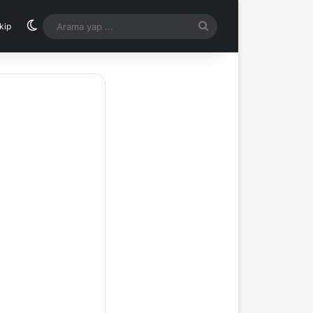
Dış görünümü değiştir
Arama
kip
yap
...