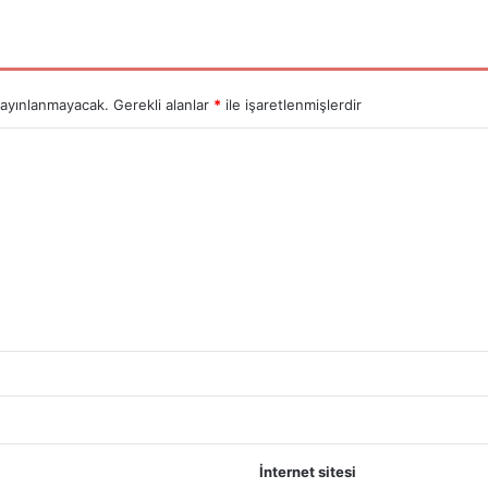
yayınlanmayacak.
Gerekli alanlar
*
ile işaretlenmişlerdir
İnternet sitesi