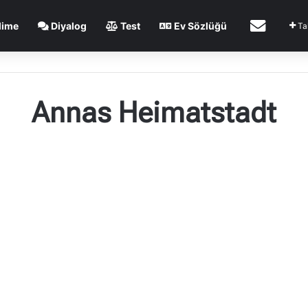
İletişim
lime
Diyalog
Test
Ev Sözlüğü
Ta
Annas Heimatstadt