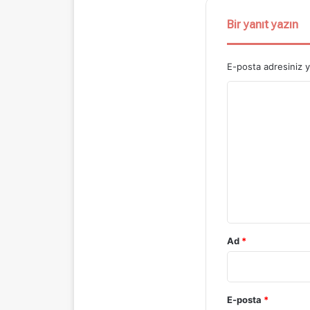
Bir yanıt yazın
E-posta adresiniz 
Y
o
r
u
m
*
Ad
*
E-posta
*