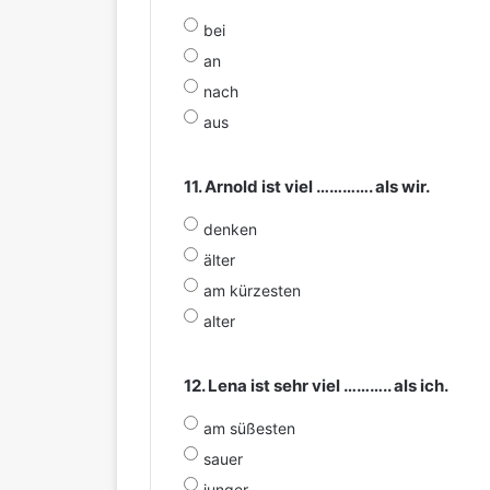
bei
an
nach
aus
11. Arnold ist viel …………. als wir.
denken
älter
am kürzesten
alter
12. Lena ist sehr viel ……….. als ich.
am süßesten
sauer
junger