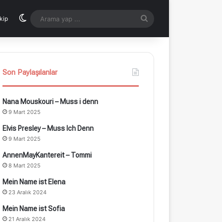
Dış görünümü değiştir
Arama
kip
yap
...
Son Paylaşılanlar
Nana Mouskouri – Muss i denn
9 Mart 2025
Elvis Presley – Muss Ich Denn
9 Mart 2025
AnnenMayKantereit – Tommi
8 Mart 2025
Mein Name ist Elena
23 Aralık 2024
Mein Name ist Sofia
21 Aralık 2024