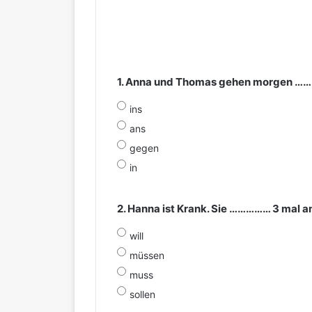
1. Anna und Thomas gehen morgen …… 
ins
ans
gegen
in
2. Hanna ist Krank. Sie …………… 3 mal 
will
müssen
muss
sollen