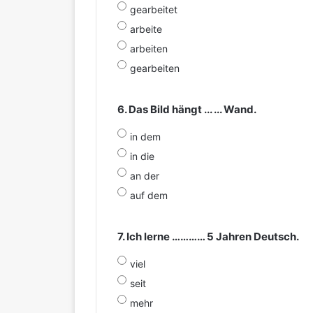
gearbeitet
arbeite
arbeiten
gearbeiten
6. Das Bild hängt ... ... Wand.
in dem
in die
an der
auf dem
7. Ich lerne ………… 5 Jahren Deutsch.
viel
seit
mehr