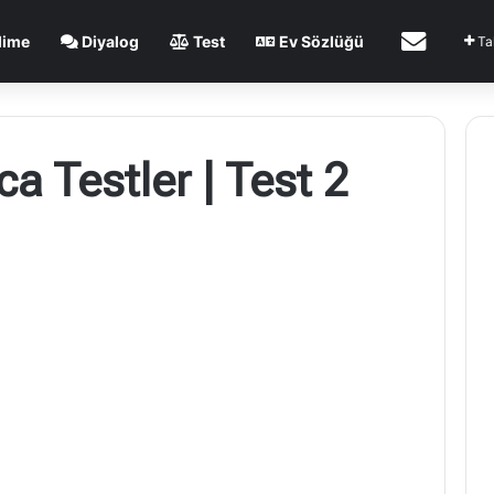
İletişim
lime
Diyalog
Test
Ev Sözlüğü
Ta
ca Testler | Test 2