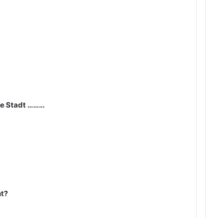
ie Stadt ………
t?