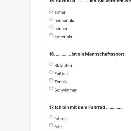
15. Suzan ist ……….. ich. Sie verdient w
ärmer
reicher als
reicher
ärmer als
16. …………. ist ein Mannschaftssport.
Skilaufen
Fußball
Tennis
Schwimmen
17. Ich bin mit dem Fahrrad ……………
fahren
fuhr