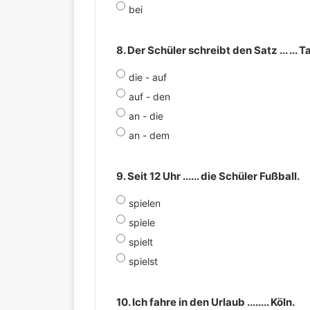
bei
8. Der Schüler schreibt den Satz ... ... Ta
die - auf
auf - den
an - die
an - dem
9. Seit 12 Uhr ...... die Schüler Fußball.
spielen
spiele
spielt
spielst
10. Ich fahre in den Urlaub ........ Köln.