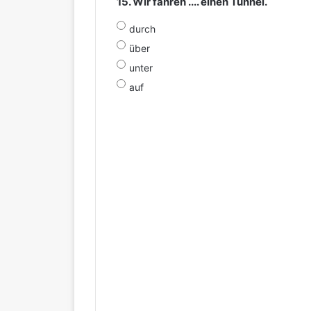
15. Wir fahren .... einen Tunnel.
durch
über
unter
auf