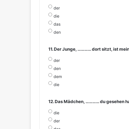
der
die
das
den
11. Der Junge, ………… dort sitzt, ist mei
der
den
dem
die
12. Das Mädchen, ………… du gesehen has
die
der
das