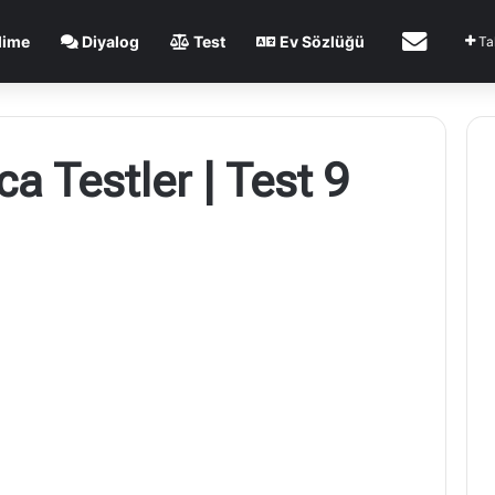
İletişim
lime
Diyalog
Test
Ev Sözlüğü
Ta
ca Testler | Test 9