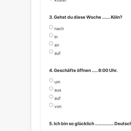
3. Gehst du diese Woche ....... Köln?
nach
in
an
auf
4. Geschäfte öffnen ..... 8:00 Uhr.
um
aus
auf
von
5. Ich bin so glücklich ………….… Deutsc