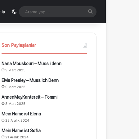
Dış görünümü değiştir
Arama
kip
yap
...
Son Paylaşılanlar
Nana Mouskouri – Muss i denn
9 Mart 2025
Elvis Presley – Muss Ich Denn
9 Mart 2025
AnnenMayKantereit – Tommi
8 Mart 2025
Mein Name ist Elena
23 Aralık 2024
Mein Name ist Sofia
21 Aralık 2024