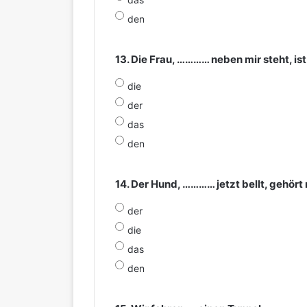
den
13. Die Frau, ………… neben mir steht, is
die
der
das
den
14. Der Hund, ………… jetzt bellt, gehört 
der
die
das
den