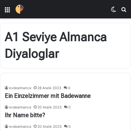
Menü
Dış gö
A
A1 Seviye Almanca
Diyaloglar
evdealmanca
28 Aralık 2023
0
Ein Einzelzimmer mit Badewanne
evdealmanca
20 Aralık 2023
0
Ihr Name bitte?
evdealmanca
20 Aralık 2023
0