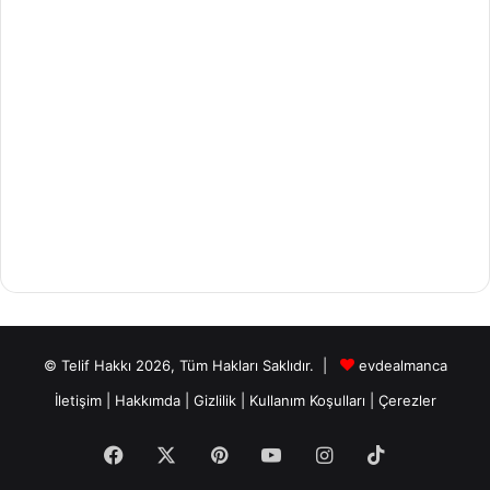
© Telif Hakkı 2026, Tüm Hakları Saklıdır. |
evdealmanca
İletişim
|
Hakkımda
|
Gizlilik
|
Kullanım Koşulları
|
Çerezler
Facebook
X
Pinterest
YouTube
Instagram
TikTok