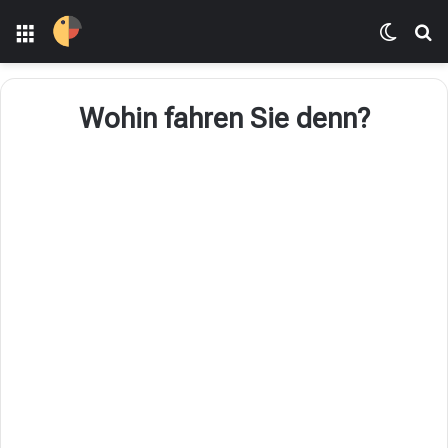
Menü
Dış gö
Ar
Wohin fahren Sie denn?