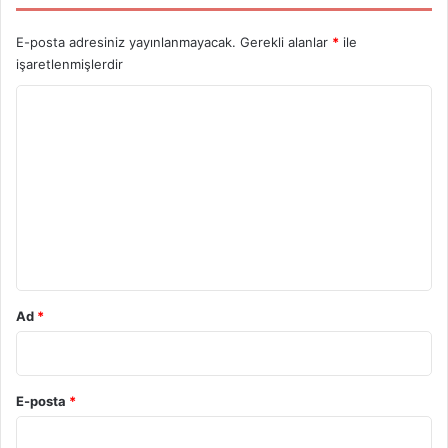
E-posta adresiniz yayınlanmayacak.
Gerekli alanlar
*
ile
işaretlenmişlerdir
Y
o
r
u
m
*
Ad
*
E-posta
*