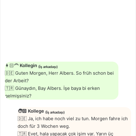
👩🏻‍🦰
Kollegin
(İş arkadaşı)
🇩🇪 Guten Morgen, Herr Albers. So früh schon bei
der Arbeit?
🇹🇷 Günaydın, Bay Albers. İşe baya bi erken
gelmişsiniz?
🧑🏻
Kollege
(İş arkadaşı)
🇩🇪 Ja, ich habe noch viel zu tun. Morgen fahre ich
doch für 3 Wochen weg.
🇹🇷 Evet, hala yapacak çok işim var. Yarın üç