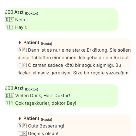
👨🏻‍⚕️
Arzt
(Doktor)
🇩🇪 Nein.
🇹🇷 Hayır.
👦
Patient
(Hasta)
🇩🇪 Dann ist es nur eine starke Erkältung. Sie sollen
diese Tabletten einnehmen. Ich gebe dir ein Rezept.
🇹🇷 O zaman sadece kötü bir soğuk algınlığı. Bu
ilaçları almanız gerekiyor. Size bir reçete yazacağım.
👨🏻‍⚕️
Arzt
(Doktor)
🇩🇪 Vielen Dank, Herr Doktor!
🇹🇷 Çok teşekkürler, doktor Bey!
👦
Patient
(Hasta)
🇩🇪 Gute Besserung!
🇹🇷 Geçmiş olsun!