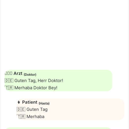
👨🏻‍⚕️
Arzt
(Doktor)
🇩🇪 Guten Tag, Herr Doktor!
🇹🇷 Merhaba Doktor Bey!
👦
Patient
(Hasta)
🇩🇪 Guten Tag
🇹🇷 Merhaba