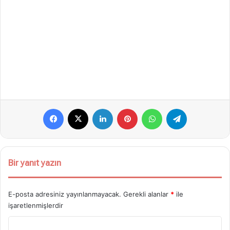
Facebook
X
LinkedIn
Pinterest
WhatsApp
Telegram
Bir yanıt yazın
E-posta adresiniz yayınlanmayacak.
Gerekli alanlar
*
ile
işaretlenmişlerdir
Y