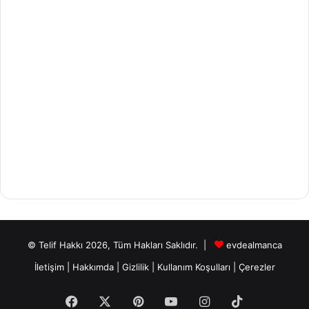
© Telif Hakkı 2026, Tüm Hakları Saklıdır. |
evdealmanca
İletişim
|
Hakkımda
|
Gizlilik
|
Kullanım Koşulları
|
Çerezler
Facebook
X
Pinterest
YouTube
Instagram
TikTok