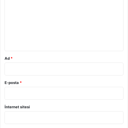
o
r
u
m
*
Ad
*
E-posta
*
İnternet sitesi