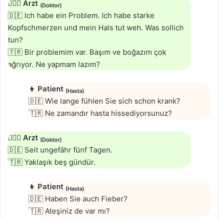
👨🏻‍⚕️
Arzt
(Doktor)
🇩🇪 Ich habe ein Problem. Ich habe starke
Kopfschmerzen und mein Hals tut weh. Was sollich
tun?
🇹🇷 Bir problemim var. Başım ve boğazım çok
ağrıyor. Ne yapmam lazım?
👦
Patient
(Hasta)
🇩🇪 Wie lange fühlen Sie sich schon krank?
🇹🇷 Ne zamandır hasta hissediyorsunuz?
👨🏻‍⚕️
Arzt
(Doktor)
🇩🇪 Seit ungefähr fünf Tagen.
🇹🇷 Yaklaşık beş gündür.
👦
Patient
(Hasta)
🇩🇪 Haben Sie auch Fieber?
🇹🇷 Ateşiniz de var mı?