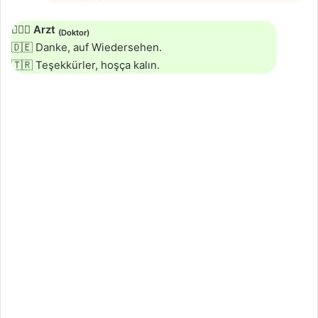
👨🏻‍⚕️
Arzt
(Doktor)
🇩🇪 Danke, auf Wiedersehen.
🇹🇷 Teşekkürler, hoşça kalın.