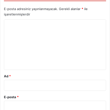
E-posta adresiniz yayınlanmayacak.
Gerekli alanlar
*
ile
işaretlenmişlerdir
Y
o
r
u
m
*
Ad
*
E-posta
*