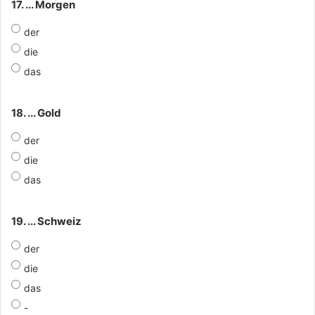
17. ... Morgen
der
die
das
18. ... Gold
der
die
das
19. ... Schweiz
der
die
das
-