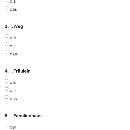
die
das
3. ... Weg
der
die
das
4. ... Fräulein
der
die
das
5. ... Familienhaus
der