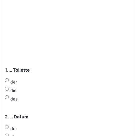
1. ... Toilette
der
die
das
2. ... Datum
der