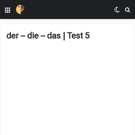
Menü
Dış gö
A
der – die – das | Test 5