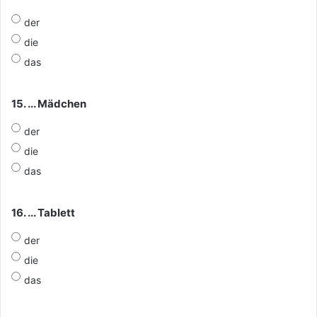
der
die
das
15. ... Mädchen
der
die
das
16. ... Tablett
der
die
das