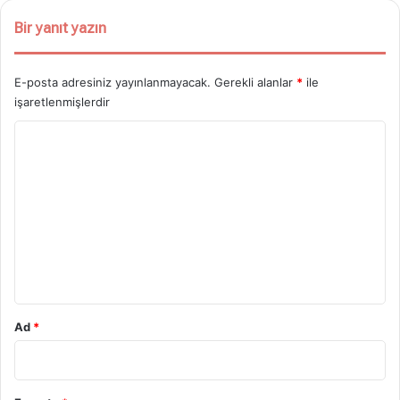
Bir yanıt yazın
E-posta adresiniz yayınlanmayacak.
Gerekli alanlar
*
ile
işaretlenmişlerdir
Y
o
r
u
m
*
Ad
*