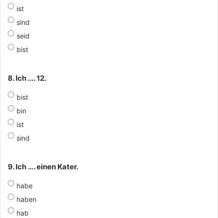
ist
sind
seid
bist
8. Ich .... 12.
bist
bin
ist
sind
9. Ich …. einen Kater.
habe
haben
hab