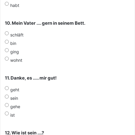
habt
10. Mein Vater .... gern in seinem Bett.
schläft
bin
ging
wohnt
11. Danke, es ..... mir gut!
geht
sein
gehe
ist
12. Wie ist sein ....?