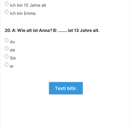
Ich bin 15 Jahre alt
Ich bin Emma.
20. A: Wie alt ist Anna? B: …….. ist 13 Jahre alt.
du
sie
Sie
er