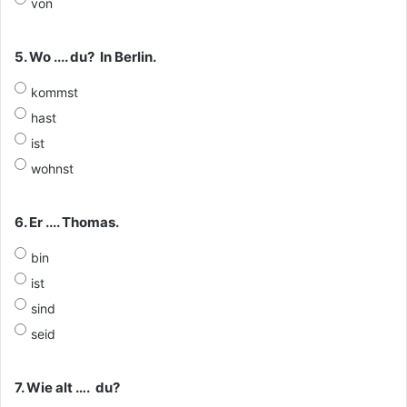
von
5. Wo .... du? In Berlin.
kommst
hast
ist
wohnst
6. Er .... Thomas.
bin
ist
sind
seid
7. Wie alt …. du?