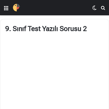
Menü
Dış gö
A
9. Sınıf Test Yazılı Sorusu 2