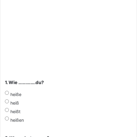
1. Wie …….…….du?
heiße
heiß
heißt
heißen