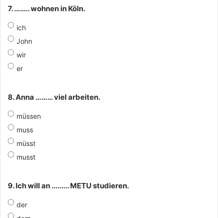
7. …….. wohnen in Köln.
ich
John
wir
er
8. Anna ……… viel arbeiten.
müssen
muss
müsst
musst
9. Ich will an ......... METU studieren.
der