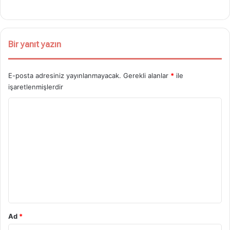
Bir yanıt yazın
E-posta adresiniz yayınlanmayacak.
Gerekli alanlar
*
ile
işaretlenmişlerdir
Y
o
r
u
m
*
Ad
*