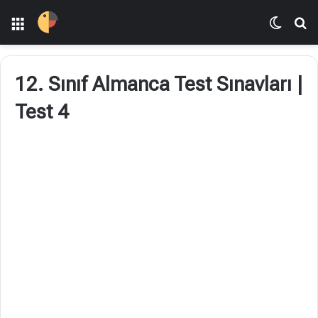
Menü
Dış gö
A
12. Sınıf Almanca Test Sınavları |
Test 4