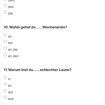
dem
den
die
10. Wohin gehst du ...... Wochenende?
an
am
an der
an den
11. Warum bist du ...... schlechter Laune?
in
an
auf
aus