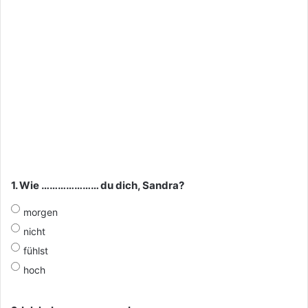
1. Wie ………………… du dich, Sandra?
morgen
nicht
fühlst
hoch