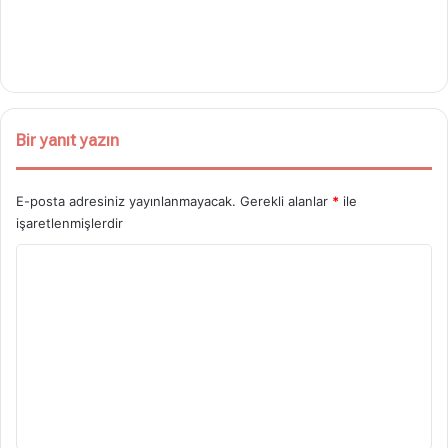
Bir yanıt yazın
E-posta adresiniz yayınlanmayacak.
Gerekli alanlar
*
ile
işaretlenmişlerdir
Y
o
r
u
m
*