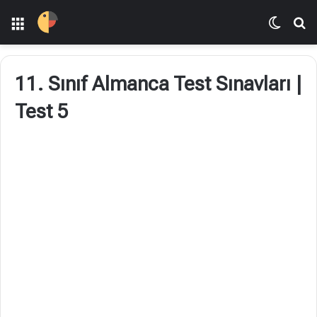
Menü
Dış gö
A
11. Sınıf Almanca Test Sınavları |
Test 5