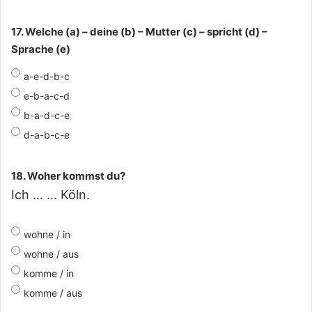
17. Welche (a) – deine (b) – Mutter (c) – spricht (d) –
Sprache (e)
a-e-d-b-c
e-b-a-c-d
b-a-d-c-e
d-a-b-c-e
18. Woher kommst du?
Ich ... ... Köln.
wohne / in
wohne / aus
komme / in
komme / aus