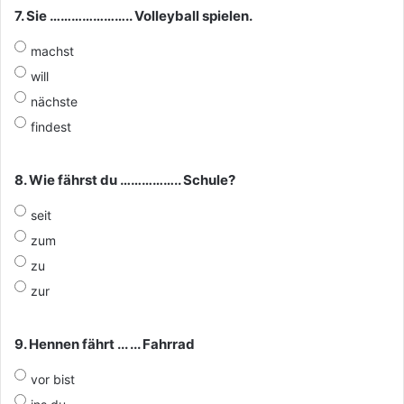
7. Sie ………………….. Volleyball spielen.
machst
will
nächste
findest
8. Wie fährst du …………….. Schule?
seit
zum
zu
zur
9. Hennen fährt ... ... Fahrrad
vor bist