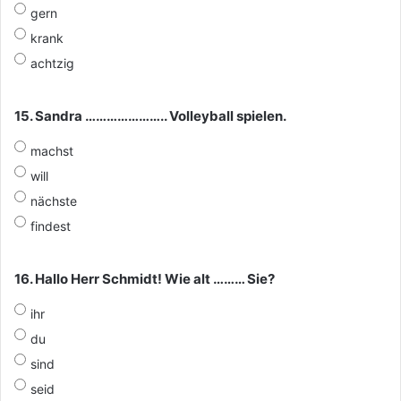
gern
krank
achtzig
15. Sandra ………………….. Volleyball spielen.
machst
will
nächste
findest
16. Hallo Herr Schmidt! Wie alt ……… Sie?
ihr
du
sind
seid