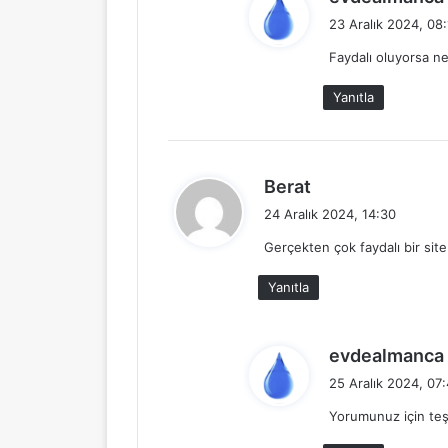
23 Aralık 2024, 08
Faydalı oluyorsa ne 
i
Yanıtla
i
:
d
Berat
e
24 Aralık 2024, 14:30
d
Gerçekten çok faydalı bir site
i
k
Yanıtla
i
:
evdealmanca
25 Aralık 2024, 07
Yorumunuz için teş
i