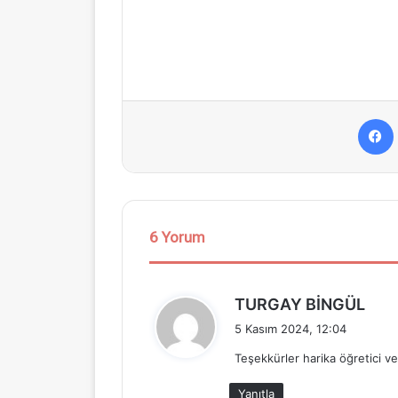
6 Yorum
d
TURGAY BİNGÜL
e
5 Kasım 2024, 12:04
d
Teşekkürler harika öğretici ve 
i
k
Yanıtla