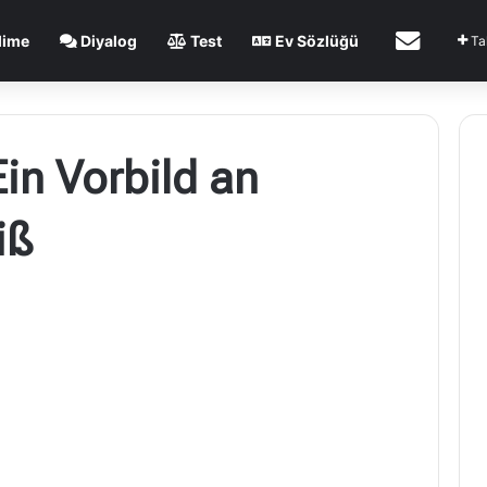
İletişim
lime
Diyalog
Test
Ev Sözlüğü
Ta
in Vorbild an
iß