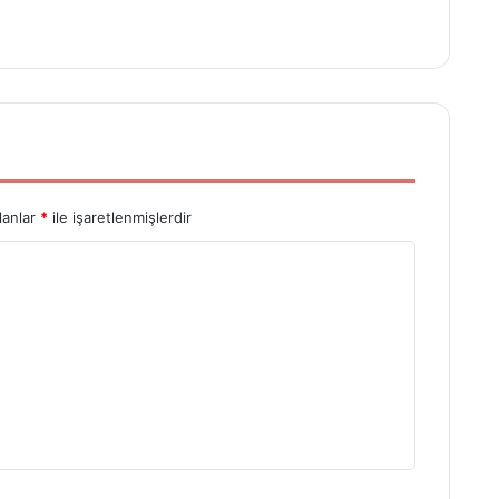
lanlar
*
ile işaretlenmişlerdir