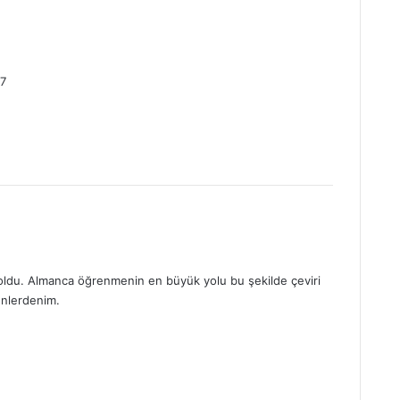
d
e
07
d
k
 oldu. Almanca öğrenmenin en büyük yolu bu şekilde çeviri
nlerdenim.
d