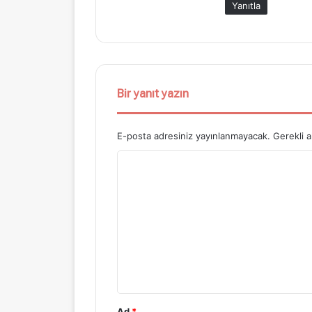
Yanıtla
i
:
Bir yanıt yazın
E-posta adresiniz yayınlanmayacak.
Gerekli a
Y
o
r
u
m
*
Ad
*