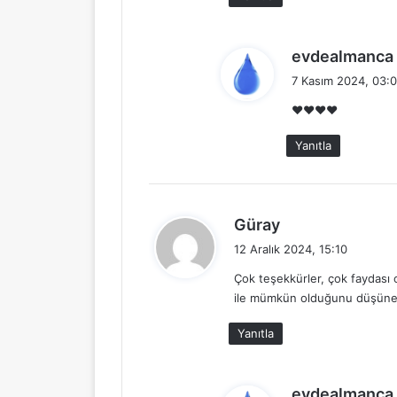
i
:
evdealmanca
7 Kasım 2024, 03:
❤️❤️❤️❤️
i
Yanıtla
i
:
d
Güray
e
12 Aralık 2024, 15:10
d
Çok teşekkürler, çok faydası
i
ile mümkün olduğunu düşüne
k
i
Yanıtla
:
evdealmanca