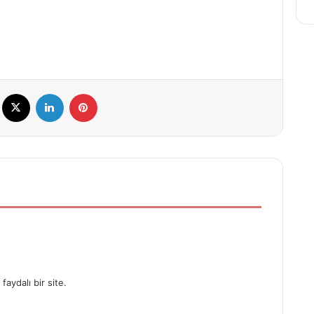
Facebook
X
LinkedIn
Pinterest
faydalı bir site.