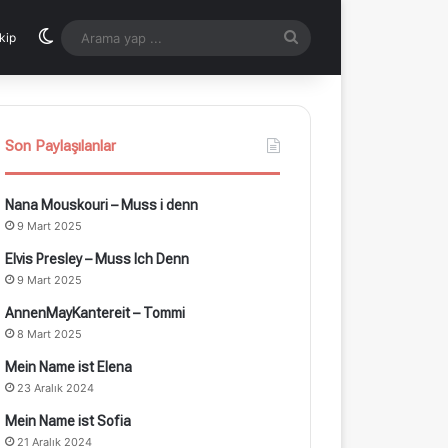
Dış görünümü değiştir
Arama
kip
yap
...
Son Paylaşılanlar
Nana Mouskouri – Muss i denn
9 Mart 2025
Elvis Presley – Muss Ich Denn
9 Mart 2025
AnnenMayKantereit – Tommi
8 Mart 2025
Mein Name ist Elena
23 Aralık 2024
Mein Name ist Sofia
21 Aralık 2024