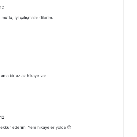
e
:12
d
mutlu, iyi çalışmalar dilerim.
k
 ama bir az az hikaye var
d
e
:42
d
ekkür ederim. Yeni hikayeler yolda 🙂
k