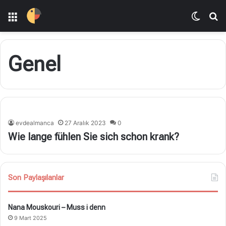
Menü
Dış gö
A
Genel
evdealmanca
27 Aralık 2023
0
Wie lange fühlen Sie sich schon krank?
Son Paylaşılanlar
Nana Mouskouri – Muss i denn
9 Mart 2025