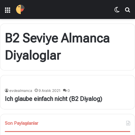
Menü
Dış gö
A
B2 Seviye Almanca
Diyaloglar
evdealmanca
9 Aralık 2021
0
Ich glaube einfach nicht (B2 Diyalog)
Son Paylaşılanlar