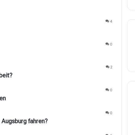
4
0
2
beit?
0
gen
0
 Augsburg fahren?