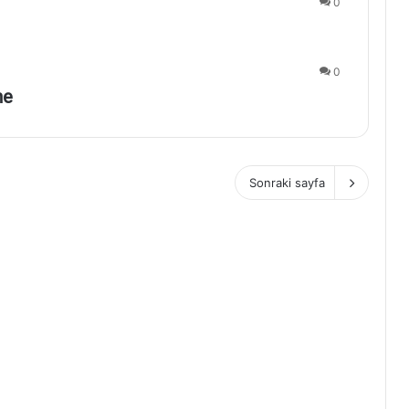
0
0
ne
Sonraki sayfa