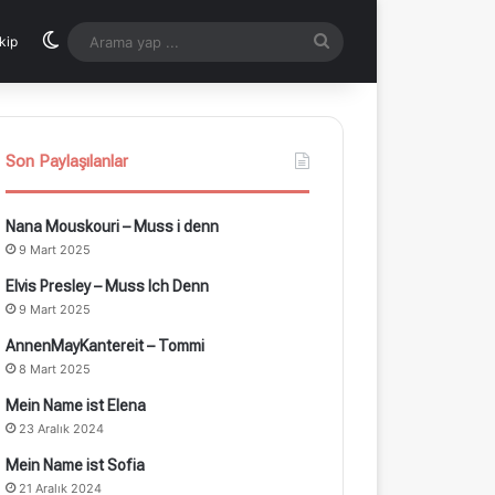
Dış görünümü değiştir
Arama
kip
yap
...
Son Paylaşılanlar
Nana Mouskouri – Muss i denn
9 Mart 2025
Elvis Presley – Muss Ich Denn
9 Mart 2025
AnnenMayKantereit – Tommi
8 Mart 2025
Mein Name ist Elena
23 Aralık 2024
Mein Name ist Sofia
21 Aralık 2024