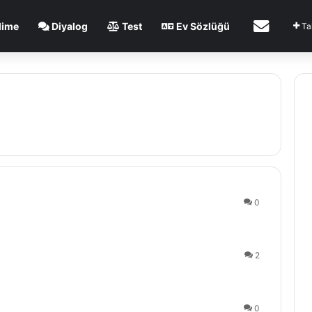
lime
Diyalog
Test
Ev Sözlüğü
İletişim
Ta
0
2
0