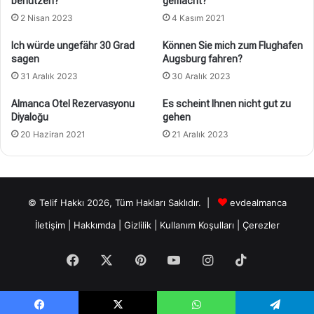
benutzen?
gemacht?
2 Nisan 2023
4 Kasım 2021
Ich würde ungefähr 30 Grad
Können Sie mich zum Flughafen
sagen
Augsburg fahren?
31 Aralık 2023
30 Aralık 2023
Almanca Otel Rezervasyonu
Es scheint Ihnen nicht gut zu
Diyaloğu
gehen
20 Haziran 2021
21 Aralık 2023
© Telif Hakkı 2026, Tüm Hakları Saklıdır. |
evdealmanca
İletişim
|
Hakkımda
|
Gizlilik
|
Kullanım Koşulları
|
Çerezler
Facebook
X
Pinterest
YouTube
Instagram
TikTok