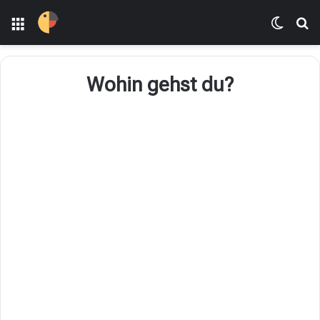
Menü
Dış gö
Ar
Wohin gehst du?