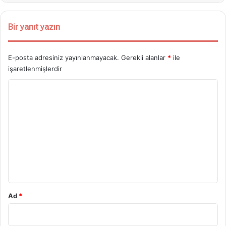
Bir yanıt yazın
E-posta adresiniz yayınlanmayacak.
Gerekli alanlar
*
ile
işaretlenmişlerdir
Y
o
r
u
m
*
Ad
*