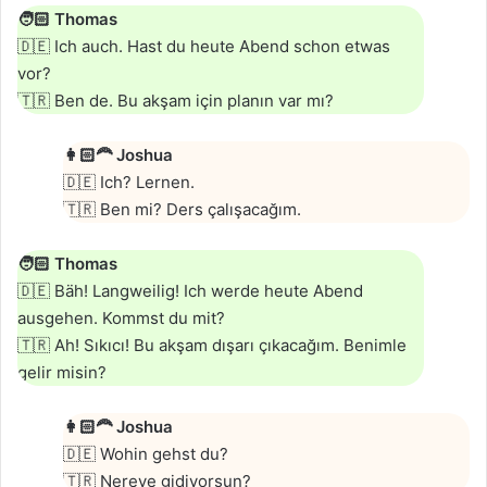
🧑🏻
Thomas
🇩🇪 Ich auch. Hast du heute Abend schon etwas
vor?
🇹🇷 Ben de. Bu akşam için planın var mı?
👩🏻‍🦰
Joshua
🇩🇪 Ich? Lernen.
🇹🇷 Ben mi? Ders çalışacağım.
🧑🏻
Thomas
🇩🇪 Bäh! Langweilig! Ich werde heute Abend
ausgehen. Kommst du mit?
🇹🇷 Ah! Sıkıcı! Bu akşam dışarı çıkacağım. Benimle
gelir misin?
👩🏻‍🦰
Joshua
🇩🇪 Wohin gehst du?
🇹🇷 Nereye gidiyorsun?