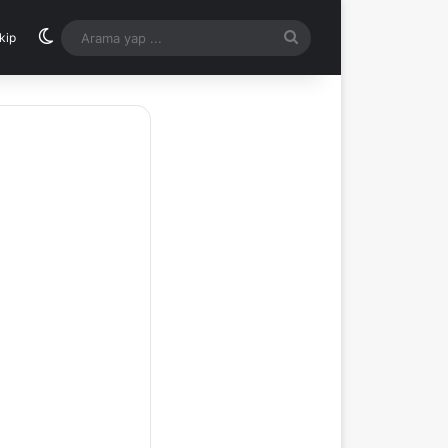
Dış görünümü değiştir
Arama
kip
yap
...