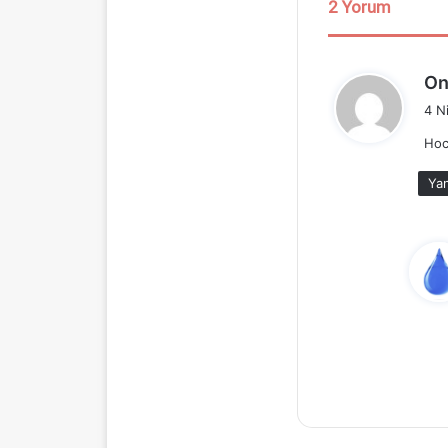
2 Yorum
On
4 N
Hoc
Yan