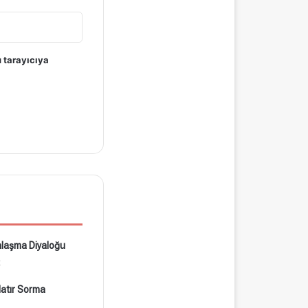
 tarayıcıya
laşma Diyaloğu
2
atır Sorma