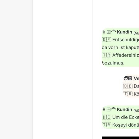
👩🏻‍🦰
Kundin
(Mü
🇩🇪 Entschuldig
da vorn ist kaputt
🇹🇷 Affedersiniz
bozulmuş.
🧑🏻
Ve
🇩🇪 D
🇹🇷 K
👩🏻‍🦰
Kundin
(Mü
🇩🇪 Um die Ecke
🇹🇷 Köşeyi dön