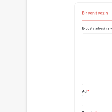
Bir yanıt yazın
E-posta adresiniz 
Y
o
r
u
m
*
Ad
*