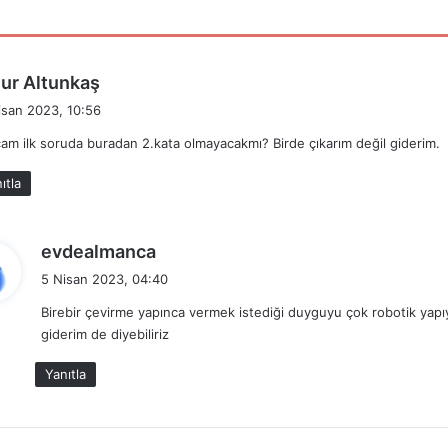
d
ur Altunkaş
e
isan 2023, 10:56
d
am ilk soruda buradan 2.kata olmayacakmı? Birde çıkarım değil giderim.
i
k
ıtla
i
:
d
evdealmanca
e
5 Nisan 2023, 04:40
d
Birebir çevirme yapınca vermek istediği duyguyu çok robotik yapıy
i
giderim de diyebiliriz
k
i
Yanıtla
: