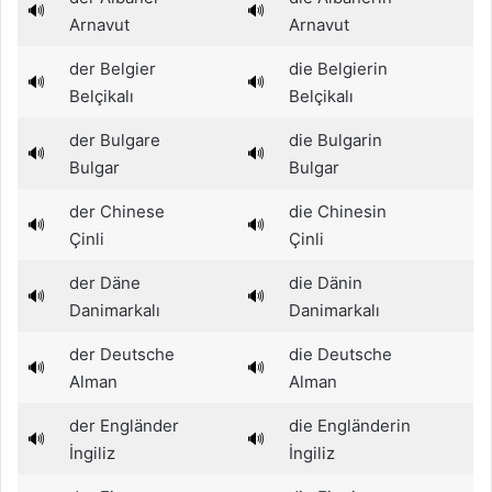
🔊
🔊
Arnavut
Arnavut
der Belgier
die Belgierin
🔊
🔊
Belçikalı
Belçikalı
der Bulgare
die Bulgarin
🔊
🔊
Bulgar
Bulgar
der Chinese
die Chinesin
🔊
🔊
Çinli
Çinli
der Däne
die Dänin
🔊
🔊
Danimarkalı
Danimarkalı
der Deutsche
die Deutsche
🔊
🔊
Alman
Alman
der Engländer
die Engländerin
🔊
🔊
İngiliz
İngiliz