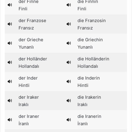
der Finne
die Finnin
🔊
🔊
Finli
Finli
der Franzose
die Franzosin
🔊
🔊
Fransız
Fransız
der Grieche
die Griechin
🔊
🔊
Yunanlı
Yunanlı
der Holländer
die Holländerin
🔊
🔊
Hollandalı
Hollandalı
der Inder
die Inderin
🔊
🔊
Hintli
Hintli
der Iraker
die Irakerin
🔊
🔊
Iraklı
Iraklı
der Iraner
die Iranerin
🔊
🔊
İranlı
İranlı