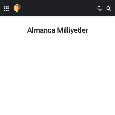
Menü
Dış gö
Ar
Almanca Milliyetler