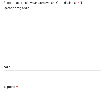
E-posta adresiniz yayınlanmayacak.
Gerekli alanlar
*
ile
işaretlenmişlerdir
Y
o
r
u
m
*
Ad
*
E-posta
*