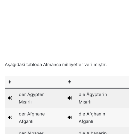
Aşağıdaki tabloda Almanca milliyetler verilmiştir:
👦
👩
der Ägypter
die Ägypterin
🔊
🔊
Mısırlı
Mısırlı
der Afghane
die Afghanin
🔊
🔊
Afganlı
Afganlı
der Albaner
die Albanerin