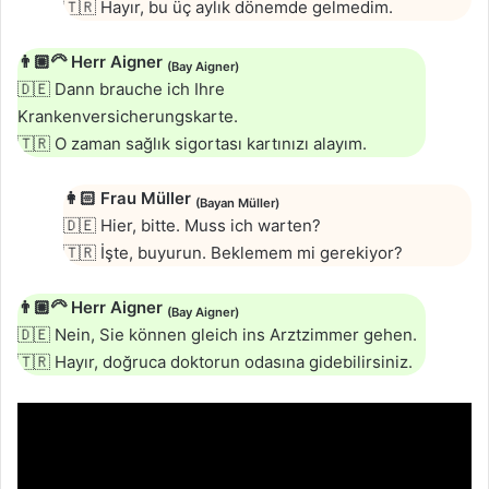
🇹🇷 Hayır, bu üç aylık dönemde gelmedim.
👨🏼‍🦳
Herr Aigner
(
Bay Aigner
)
🇩🇪 Dann brauche ich Ihre
Krankenversicherungskarte.
🇹🇷 O zaman sağlık sigortası kartınızı alayım.
👩🏻
Frau Müller
(
Bayan Müller
)
🇩🇪 Hier, bitte. Muss ich warten?
🇹🇷 İşte, buyurun. Beklemem mi gerekiyor?
👨🏼‍🦳
Herr Aigner
(
Bay Aigner
)
🇩🇪 Nein, Sie können gleich ins Arztzimmer gehen.
🇹🇷 Hayır, doğruca doktorun odasına gidebilirsiniz.