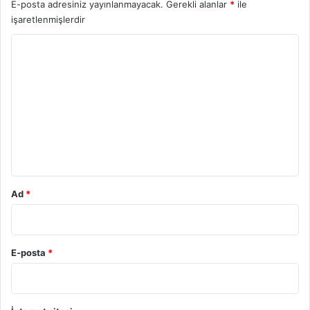
E-posta adresiniz yayınlanmayacak.
Gerekli alanlar
*
ile
işaretlenmişlerdir
Y
o
r
u
m
*
Ad
*
E-posta
*